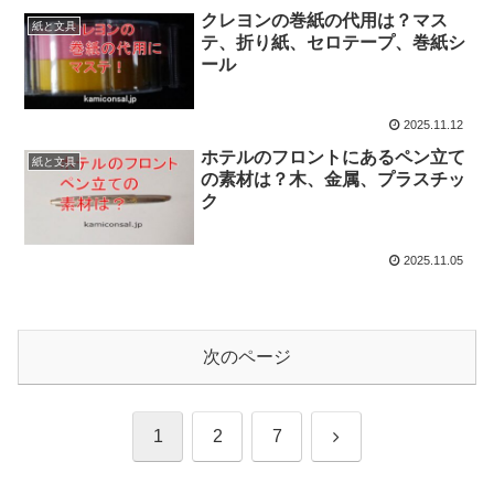
クレヨンの巻紙の代用は？マス
紙と文具
テ、折り紙、セロテープ、巻紙シ
ール
2025.11.12
ホテルのフロントにあるペン立て
紙と文具
の素材は？木、金属、プラスチッ
ク
2025.11.05
次のページ
次
1
2
7
へ