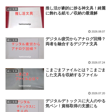
推し活が劇的に捗る神文具！綺麗
紙と文具
に飾れる紙モノ収納の最適解
2026.08.07
デジタル疲労からアナログ回帰？
紙と文具
両者を融合するデジアナ文具
2026.07.24
こまごまファイルとは？こまごま
紙と文具
した文具を収納するファイル
2026.07.20
デジタルデトックスに大人のやる
紙と文具
気ペン！資格取得の支援にも