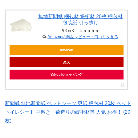
無地新聞紙 梱包材 緩衝材 20枚 梱包材
包装紙 引っ越し
§Ｋ∞Ｋ ｋｏｕｂｏ
Amazonの商品レビュー・口コミを見る
Amazon
楽天
Yahoo!ショッピング
新聞紙 無地新聞紙 ペットシーツ 更紙 梱包材 20枚 ペット
トイレシート 中敷き・荷造りの緩衝材等 人気 お得！ (20
枚)