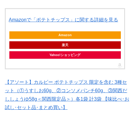
Amazonで「ポテトチップス」に関する詳細を見る
Amazon
楽天
Yahoo!ショッピング
【アソート】カルビー ポテトチップス 限定を含む 3種セ
ット（①うすしお60g、②コンソメパンチ60g、③関西だ
ししょうゆ58g＜関西限定品＞）各1袋 計3袋 【味比べ･お
試し･セット品･まとめ買い】