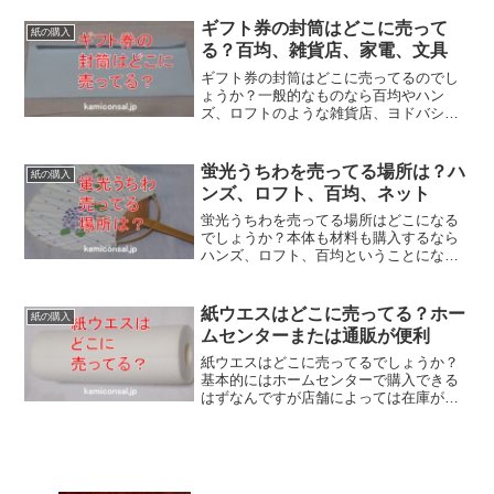
ない場合もありますので注意が必要で
す。水習字用紙がどこで買えるか不明な
ギフト券の封筒はどこに売って
紙の購入
場合は通販を使うのが便利でしょう、
る？百均、雑貨店、家電、文具
ギフト券の封筒はどこに売ってるのでし
ょうか？一般的なものなら百均やハン
ズ、ロフトのような雑貨店、ヨドバシの
ような家電、文具店です。場合によって
は紙や印刷を特注することも出来るよう
です。近所でギフト券の封筒がどこに売
蛍光うちわを売ってる場所は？ハ
紙の購入
ってるか不明なら通販にもあります。
ンズ、ロフト、百均、ネット
蛍光うちわを売ってる場所はどこになる
でしょうか？本体も材料も購入するなら
ハンズ、ロフト、百均ということになり
ます。素材を買って自分で応援グッズを
作るのも楽しいですよね。もしも蛍光う
ちわを売ってる場所が近くにないならネ
紙ウエスはどこに売ってる？ホー
紙の購入
ットを利用するのがいいでしょう。
ムセンターまたは通販が便利
紙ウエスはどこに売ってるでしょうか？
基本的にはホームセンターで購入できる
はずなんですが店舗によっては在庫がな
いこともあります。そうなると便利なの
は通販になるでしょう。紙ウエスがどこ
に売ってるかが不明な場合はネットで買
うのが分かりやすいと思いますね。