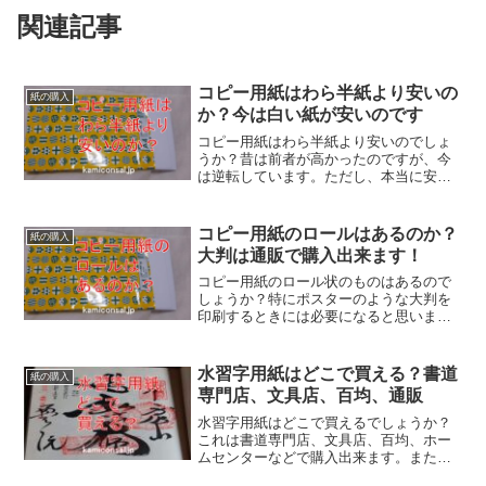
関連記事
コピー用紙はわら半紙より安いの
紙の購入
か？今は白い紙が安いのです
コピー用紙はわら半紙より安いのでしょ
うか？昔は前者が高かったのですが、今
は逆転しています。ただし、本当に安価
なのは輸入の白い格安のもので、同じよ
うでも再生タイプは高価です。ですか
ら、コピー用紙はわら半紙より安い場合
コピー用紙のロールはあるのか？
紙の購入
があると考えたほうがいいでしょう。
大判は通販で購入出来ます！
コピー用紙のロール状のものはあるので
しょうか？特にポスターのような大判を
印刷するときには必要になると思いま
す。専用のプリンタがあるならメーカー
にあるでしょうし、通販でも普通に購入
できます。コピー用紙のロールのものは
水習字用紙はどこで買える？書道
紙の購入
需要が少ないので割高にはなります。
専門店、文具店、百均、通販
水習字用紙はどこで買えるでしょうか？
これは書道専門店、文具店、百均、ホー
ムセンターなどで購入出来ます。また用
途や予算によっては目的の商品の在庫が