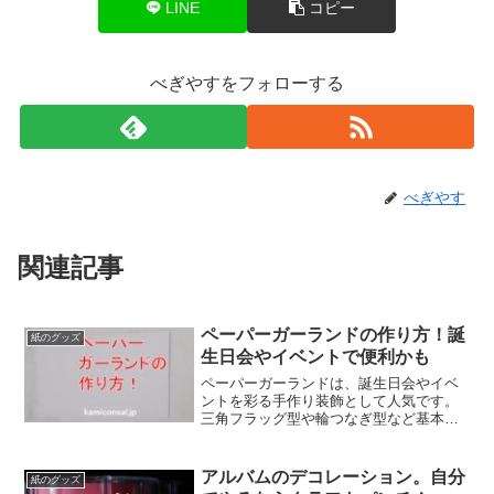
LINE
コピー
べぎやすをフォローする
べぎやす
関連記事
ペーパーガーランドの作り方！誕
紙のグッズ
生日会やイベントで便利かも
ペーパーガーランドは、誕生日会やイベ
ントを彩る手作り装飾として人気です。
三角フラッグ型や輪つなぎ型など基本の
作り方から、テーマカラーや素材を工夫
したアレンジ方法まで詳しく紹介。身近
な材料で簡単に作れ、空間に温かみを加
アルバムのデコレーション。自分
紙のグッズ
える演出ができて楽しいですよ！