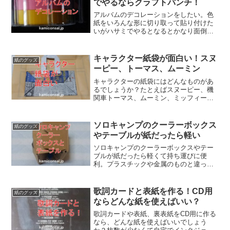
でやるならクラフトパンチ！
アルバムのデコレーションをしたい。色
紙をいろんな形に切り取って貼り付けた
いがハサミでやるとなるとかなり面倒。
自分でやるときの道具はどうすればいい
か？それならクラフトパンチはいかがで
しょうか。アルバムのデコレーションの
キャラクター紙袋が面白い！スヌ
紙のグッズ
型抜きが便利で簡単に出来ますよ！
ーピー、トーマス、ムーミン
キャラクターの紙袋にはどんなものがあ
るでしょうか？たとえばスヌーピー、機
関車トーマス、ムーミン、ミッフィー、
ドラえもん、などがあるみたいです。子
供はもちろん大人でも好きなものを持っ
ていれば楽しいもの。キャラクターの紙
ソロキャンプのクーラーボックス
紙のグッズ
袋で気分が良くなるといいですね！
やテーブルが紙だったら軽い
ソロキャンプのクーラーボックスやテー
ブルが紙だったら軽くて持ち運びに便
利。プラスチックや金属のものと違って
燃えるゴミで処分できる。どうせ数回し
か使わないなら捨てやすい素材の方がい
い。ソロキャンプのクーラーボックスや
歌詞カードと表紙を作る！CD用
紙のグッズ
テーブルが紙だと都合がいいですね！
ならどんな紙を使えばいい？
歌詞カードや表紙、裏表紙をCD用に作る
なら、どんな紙を使えばいいでしょう