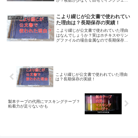
か？枚数が少なくて自宅でインクジェッ
ト印刷するなら市販のキットが便利で
す。枚数が多いならオンデマンド業者に
頼む方がいいでしょう。一般的に歌詞カ
こより綴じが公文書で使われてい
紙のグッズ
ードや表紙はA2コートが多いです。
た理由は？長期保存の実績！
こより綴じが公文書で使われていた理由
はなんでしょうか？実はホチキスやリン
グファイルの場合金属なので長期保存の
際に錆びる可能性がある。その点同じ紙
であればそういう問題がない。50年以上
の保管を考えるならこより綴じを公文書
で使うのがいいかも知れません。
こより綴じが公文書で使われていた理由
は？長期保存の実績！
製本テープの代用にマスキングテープ？
粘着力が足りないかも