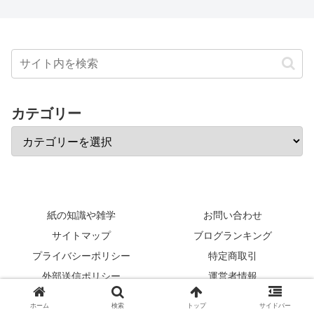
カテゴリー
紙の知識や雑学
お問い合わせ
サイトマップ
ブログランキング
プライバシーポリシー
特定商取引
外部送信ポリシー
運営者情報
© 2017-2026 ～紙の知識と雑学～ 元製紙会社社員が語る紙コンサル.
ホーム
検索
トップ
サイドバー