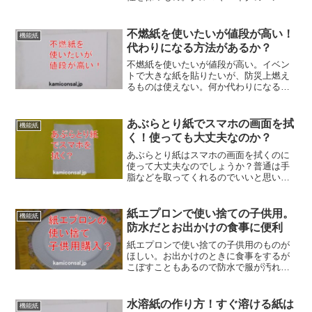
ンのような精密なものにも使われます。
基本的には駆動しないところに使われる
のがパッキンとの違い。なお紙ガスケッ
不燃紙を使いたいが値段が高い！
機能紙
ト再利用は考えない方がいいです。
代わりになる方法があるか？
不燃紙を使いたいが値段が高い。イベン
トで大きな紙を貼りたいが、防災上燃え
るものは使えない。何か代わりになる方
法はあるだろうか？代替案としては、防
炎スプレーが市販されているのでこれを
塗布するというのがあります。ある程度
あぶらとり紙でスマホの画面を拭
機能紙
は不燃紙の代替品になるでしょう。
く！使っても大丈夫なのか？
あぶらとり紙はスマホの画面を拭くのに
使って大丈夫なのでしょうか？普通は手
脂などを取ってくれるのでいいと思いま
す。ただし、あまり強くこすると液晶が
傷つくことがありますから注意して下さ
い。あぶらとり紙でスマホを拭けばベタ
紙エプロンで使い捨ての子供用。
機能紙
つきが取れてキレイになりますよ！
防水だとお出かけの食事に便利
紙エプロンで使い捨ての子供用のものが
ほしい。お出かけのときに食事をするが
こぼすこともあるので防水で服が汚れな
いのがいい。紙、不織布、PEの多層構造
の紙エプロンで使い捨ての子供用のもの
はあります。近所になければアマゾンな
水溶紙の作り方！すぐ溶ける紙は
機能紙
どの通販の購入が便利でしょう。