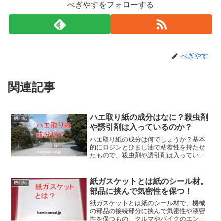
べぎやすをフォローする
べぎやす
関連記事
ハエ取り紙の成分はなに？殺虫剤
機能紙
や誘引剤は入っているのか？
ハエ取り紙の成分は何でしょうか？基本
的にロジンとひまし油で粘着性を持たせ
たもので、殺虫剤や誘引剤は入っていま
せん。日本では衛生環境が良くなり一般
家庭では見かけなくなりました。しか
し、ハエ取り紙の成分が無害なため、ま
紙ガスケットとは紙のシール材。
機能紙
だ使われている分野もあるようです。
部品に挟んで気密性を保つ！
紙ガスケットとは紙のシール材で、機械
の部品の接続部分に挟んで気密性や液密
性を保つもの。クルマやバイクのエンジ