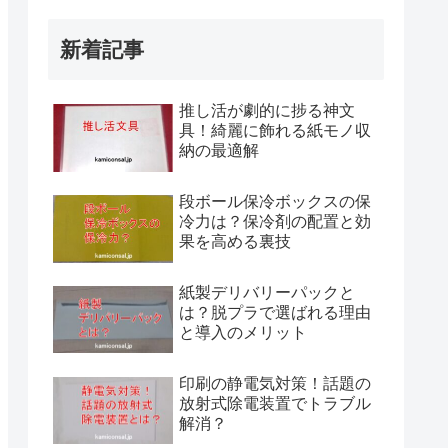
新着記事
推し活が劇的に捗る神文
具！綺麗に飾れる紙モノ収
納の最適解
段ボール保冷ボックスの保
冷力は？保冷剤の配置と効
果を高める裏技
紙製デリバリーパックと
は？脱プラで選ばれる理由
と導入のメリット
印刷の静電気対策！話題の
放射式除電装置でトラブル
解消？