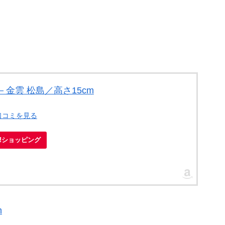
。
金雲 松島／高さ15cm
口コミを見る
oo!ショッピング
m