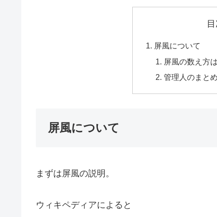
目
屏風について
屏風の数え方
管理人のまと
屏風について
まずは屏風の説明。
ウィキペディアによると