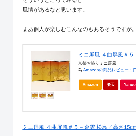
風情があるなと思います。
まあ個人が楽しむこんなのもあるそうですが
ミニ屏風 ４曲屏風＃５－
京都お飾りミニ屏風
Amazonの商品レビュー・
Amazon
楽天
Yah
ミニ屏風 ４曲屏風＃５－金雲 松島／高さ15c