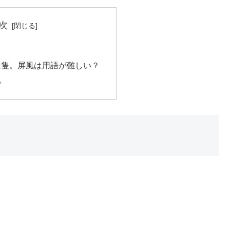
次
は隻。屏風は用語が難しい？
め