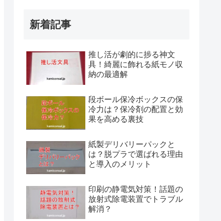
新着記事
推し活が劇的に捗る神文
具！綺麗に飾れる紙モノ収
納の最適解
段ボール保冷ボックスの保
冷力は？保冷剤の配置と効
果を高める裏技
紙製デリバリーパックと
は？脱プラで選ばれる理由
と導入のメリット
印刷の静電気対策！話題の
放射式除電装置でトラブル
解消？