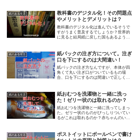
です。3X3のマス目を中心に合計で9X9、
81マスでテーマを埋めて自分が何をすべ
きかを明確にするんだとか。マンダラチ
教科書のデジタル化！その問題点
紙のある生活
ャート活用したいですね！
やメリットとデメリットは？
教科書のデジタル化は進んでいるそうで
すがうまく普及するでしょうか？世界的
に見ると結局紙に戻した国もあるようで
す。メリットは印刷が不要とか内容の変
更がしやすいなどありますが、子供が集
中しないデメリットも。教科書のデジタ
紙パックの注ぎ方について。注ぎ
紙のある生活
ル化はそう簡単でもなさそうです。
口を下にするのは大間違い！
紙パックの注ぎ方なんですが、本体が四
角くて丸い注ぎ口がついているもの場
合、口を下にするのは間違いで正しくは
上にすべき。そうすれば空気穴が空いて
いるのと同じ状態になって液体が脈動し
てこぼれることがないんですね。紙パッ
紙おむつを洗濯物と一緒に洗っ
紙のある生活
クの注ぎ方でもやり方はあるんです。
た！ゼリー状のは取れるのか？
紙おむつを洗濯物と一緒に洗ってしまっ
た。ゼリー状のものがびっしりついてい
るがこれは取れるのか？赤ちゃんのいる
家庭だとあるあるですね。対策はよく乾
かしてから粉を払って再度洗えばいいで
す。でも気持ち悪いので、紙おむつは洗
ポストイットにボールペンで書け
紙のある生活
濯物と混ざらないようにご注意を。