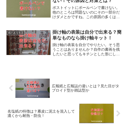
ない！その原因と対策とは？
ポストイットにボールペンで書けない。
他のところは問題ないのにその一部分だ
けダメとかですね。この原因の多くは糊
や剥離剤または自分の皮脂やクリームの
付着だそうです。対策は消しゴムや布で
拭き取ること。ポストイットにボールペ
掛け軸の表装は自分で出来る？簡
紙のある生活
ンで書けないのは困りますからね！
単なものなら掛け軸キット！
掛け軸の表装を自分でやりたい。そう思
うことはありませんか？自作の書画を残
したいと思ってもキチンとした形にして
おかないと保管もままならない。そんな
ときには「掛け軸キット」が使えるかも
知れません。簡単なものなら掛け軸の表
装を自分ですることが出来ますよ！
広報紙と広報誌の違いとは？見た目がタ
ブロイド型か雑誌型か
名塩紙の特徴は？雁皮に泥土を混入して
漉くから耐熱・防虫！