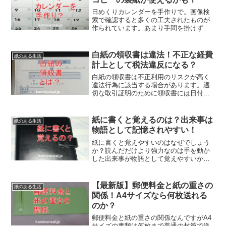
日めくりカレンダーを手作りで。画像検
索で確認すると多くの工夫されたものが
作られています。あまり手間を掛けずに
作るなら市販のキットが便利でしょうけ
ど、エコにこだわりがあるならコピーの
裏側なども使えそうです。日めくりカレ
白紙の領収書は違法！不正な経費
紙のある生活
ンダーの手作り、面白そうですね！
計上として税法違反になる？
白紙の領収書は不正利用のリスクが高く
違法行為に該当する場合があります。適
切な取引証明のために領収書には日付や
金額などの必要事項を記入し管理を徹底
しましょう。白紙の領収書で多少の金額
を得しているようでも税務上のトラブル
紙に書くと覚えるのは？出来事は
紙のある生活
が発生すれば元も子もないのです。
物語として記憶されやすい！
紙に書くと覚えやすいのはなぜでしょう
か？読んだだけより強力なのは手を動か
した出来事が物語として覚えやすいから
だそうです。エピソード記憶というそう
で書いた内容に付随した時間や場所や感
情も含まれるからだとか。紙に書くと覚
【最新版】郵便料金と紙の重さの
紙のある生活
えやすいのは理由があるんですね！
関係！A4サイズなら何枚送れる
のか？
郵便料金と紙の重さの関係なんですがA4
サイズの書類は何枚まで普通の封筒で送