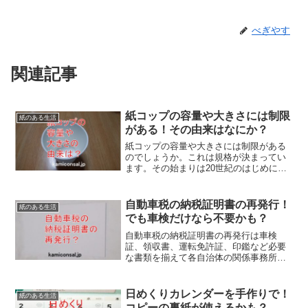
べぎやす
関連記事
紙コップの容量や大きさには制限
紙のある生活
がある！その由来はなにか？
紙コップの容量や大きさには制限がある
のでしょうか。これは規格が決まってい
ます。その始まりは20世紀のはじめに米
国で伝染病防止のために導入されたもの
でオンス単位で作られました。そのため
紙コップの容量はメートル法が基準では
自動車税の納税証明書の再発行！
紙のある生活
なく中途半端に感じるようです。
でも車検だけなら不要かも？
自動車税の納税証明書の再発行は車検
証、領収書、運転免許証、印鑑など必要
な書類を揃えて各自治体の関係事務所で
手続きできます。ただし、車検のためな
ら電子確認で省略できるかも知れませ
ん。自動車税の納税証明書の再発行は手
日めくりカレンダーを手作りで！
紙のある生活
間ですから、紛失したら問い合わせを。
コピーの裏紙が使えるかも？