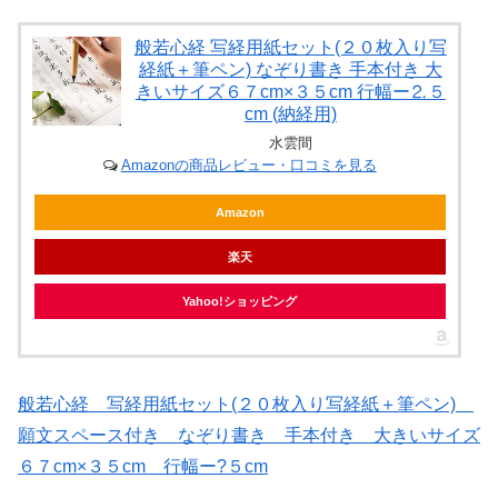
般若心経 写経用紙セット(２０枚入り写
経紙＋筆ペン) なぞり書き 手本付き 大
きいサイズ６７cm×３５cm 行幅ー⒉５
cm (納経用)
水雲間
Amazonの商品レビュー・口コミを見る
Amazon
楽天
Yahoo!ショッピング
般若心経 写経用紙セット(２０枚入り写経紙＋筆ペン)
願文スペース付き なぞり書き 手本付き 大きいサイズ
６７cm×３５cm 行幅ー?５cm