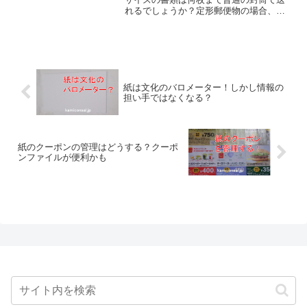
れるでしょうか？定形郵便物の場合、最
低料金が25gで84円(2020年現在)なので一
般的なコピー用紙5枚が限度、余裕を見れ
ば4枚です。郵便料金と紙の重さは結構や
やこしいです。
紙は文化のバロメーター！しかし情報の
担い手ではなくなる？
紙のクーポンの管理はどうする？クーポ
ンファイルが便利かも