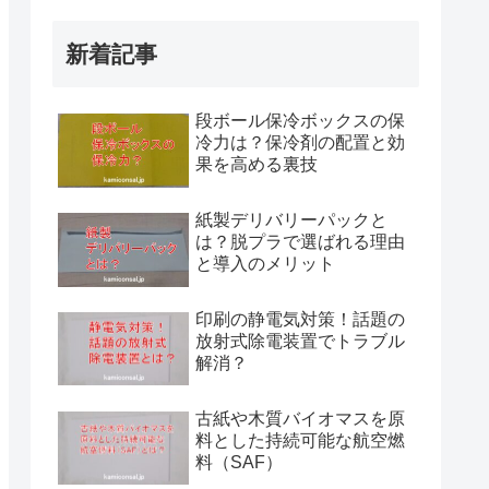
新着記事
段ボール保冷ボックスの保
冷力は？保冷剤の配置と効
果を高める裏技
紙製デリバリーパックと
は？脱プラで選ばれる理由
と導入のメリット
印刷の静電気対策！話題の
放射式除電装置でトラブル
解消？
古紙や木質バイオマスを原
料とした持続可能な航空燃
料（SAF）