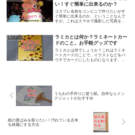
いはほとんどないということです。
い！すぐ簡単に出来るのか？
コスプレ名刺をコンビニで作りたいがす
ぐ簡単に出来るのか、ということなんで
すが。これはスマホで撮影した写真を使
って作るアプリもあるので、大手ならだ
いたい作成できます。コスプレ名刺はコ
ンビニでもいいし、自宅にパソコンとプ
ラミカとは何か？ラミネートカー
同人グッズ
リンタがあるならそれもありです。
ドのこと。お手軽グッズです
ラミカとは何でしょうか？これはラミネ
ートカードのことで、イラストなどをパ
ウチでカードにしたものになります。作
成に必要な機械はパソコン、プリンタ、
ラミネーター、材料はイラストを印刷す
る紙とラミのフィルム。ラミカとは最も
お手軽な同人グッズとも言えます。
うちわの手作りに使う紙。自作ならイン
クジェットがおすすめ
紙の黄ばみを取りたい！汚れている古本
を綺麗にする方法