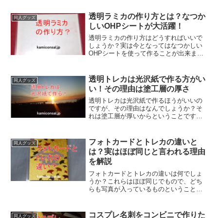
作り方のポイント、人気の理由まで詳し
く紹介します。推し活で注目される紙痛
透明ラミカの作り方とは？なつか
同人グッズ
バッグ「紙痛バ」楽しんで下さい！
しいOHPシートが大活躍！
透明ラミカの作り方はどうすればいいで
しょうか？実は今となってはなつかしい
OHPシートを使って作ることが出来ま
す。インクジェットやカラーレーザーで
印刷できるタイプを使って、それをパウ
チにするだけです。透明ラミカの作り方
透明トレカは光沢紙で作る方がい
同人グッズ
としてはこれが一番簡単でしょう。
い！その理由は塗工層の厚さ
透明トレカは光沢紙で作るほうがいいの
ですが、その理由はなんでしょうか？そ
れは塗工層が厚いからということです。
インクジェットの場合、そこに色が残る
ので紙を取り除いても印刷部分を残すこ
とが出来るからです。透明トレカを光沢
フォトカードとトレカの違いと
同人グッズ
紙以外で作るのは難しいでしょう。
は？実はほぼ同じと言われる理由
を解説
フォトカードとトレカの違いは何でしょ
うか？これらはほぼ同じでもので、どち
らも写真が入っているものということに
なります。しいて言えば後者はコレクシ
ョンやトレードを前提としているもので
す。見かけ上フォトカードとトレカの違
コスプレ名刺をコンビニで作りた
同人グッズ