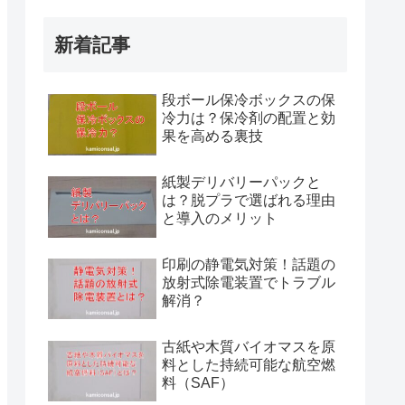
新着記事
段ボール保冷ボックスの保
冷力は？保冷剤の配置と効
果を高める裏技
紙製デリバリーパックと
は？脱プラで選ばれる理由
と導入のメリット
印刷の静電気対策！話題の
放射式除電装置でトラブル
解消？
古紙や木質バイオマスを原
料とした持続可能な航空燃
料（SAF）