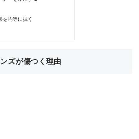
裏を均等に拭く
ンズが傷つく理由
？
。