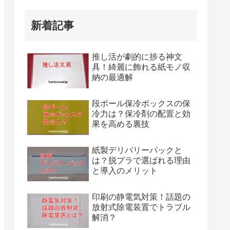
新着記事
推し活が劇的に捗る神文
具！綺麗に飾れる紙モノ収
納の最適解
段ボール保冷ボックスの保
冷力は？保冷剤の配置と効
果を高める裏技
紙製デリバリーパックと
は？脱プラで選ばれる理由
と導入のメリット
印刷の静電気対策！話題の
放射式除電装置でトラブル
解消？