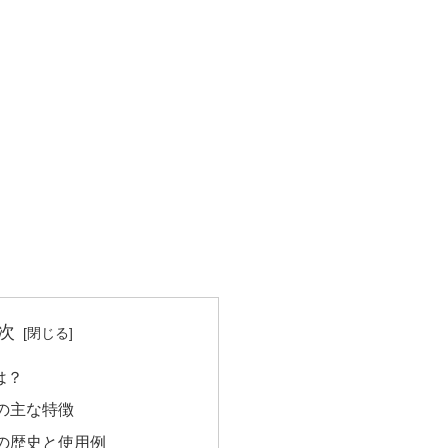
次
は？
の主な特徴
の歴史と使用例