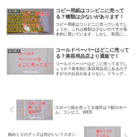
れるものを探しているなら画材屋か通販
での購入になるでしょう。上質紙がどこ
コピー用紙はコンビニに売って
紙の購入
にあるかを見つけるのは難しいです。
る？種類は少ないがあります！
コピー用紙はコンビニに売っているでし
ょうか。これは種類は少ないのですが基
本的に置いています。しかし、割高にな
ることが多いので緊急時以外おすすめし
ません。コピー用紙はコンビニで買うよ
り家電量販店や通販の格安のものを購入
コールドペーパーはどこに売って
紙の購入
するほうがコスパがいいでしょう。
る？美容用品店より通販で！
コールドペーパーはどこに売ってるでし
ょうか？基本的に美容用品店にあるので
すがそのお店があまりない。ドラッグス
トアにはありそうですが、実際に見てみ
ると置いてない場合も多い。コールドペ
ーパーはどこに売ってるかとなると通販
で購入するのが結局便利でしょう。
スポーツ紙を売ってる場所は？駅のホー
ム、コンビニ、WEB
紙めくりのグッズは何がいい？スポン