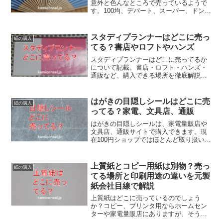
意外と色んなところで売っているようで
す。100均、デパート、スーパー、ドンキ
ホーテなどにあるようですね。品質はピ
ンキリですぐに壊れる安いものからかな
りお高い高級品まで。扇子をどこで買う
スタディプランナーはどこに売っ
紙の購入
のか迷ったら通販もありです。
てる？書店やロフトやハンズ
スタディプランナーはどこに売ってるか
について記載。書店・ロフト・ハンズ・
通販など、購入できる場所を徹底解説。
実店舗での探し方や在庫の傾向、確実に
手に入れる方法、種類別の選び方まで詳
しく紹介します。スタディプランナーが
はがきの目隠しシールはどこに売
紙の購入
どこに売ってるか確認して下さい！
ってる？家電、文具店、通販
はがきの目隠しシールは、家電量販店や
文具店、通販サイトで購入できます。現
在100円ショップではほとんど取り扱いが
ないため注意が必要です。確実に入手し
たい場合は種類や品質が豊富な通販サイ
トの利用がおすすめです。用途や好みに
上質紙とコピー用紙は別物？売っ
紙の購入
合わせてうまく使いましょう！
てる場所と印刷用途の違いを元製
紙会社目線で解説
上質紙はどこに売っているのでしょう
か？コピー、プリンタ用ならホームセン
ターや家電量販店にありますが、そうで
はなくてオフセットの商業印刷用に使わ