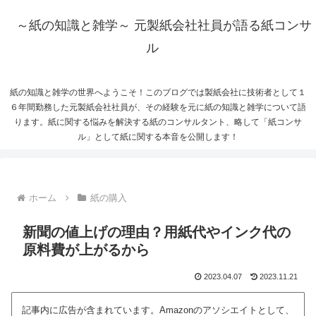
～紙の知識と雑学～ 元製紙会社社員が語る紙コンサ
ル
紙の知識と雑学の世界へようこそ！このブログでは製紙会社に技術者として１
６年間勤務した元製紙会社社員が、その経験を元に紙の知識と雑学について語
ります。紙に関する悩みを解決する紙のコンサルタント、略して「紙コンサ
ル」として紙に関する本音を公開します！
ホーム
紙の購入
新聞の値上げの理由？用紙代やインク代の
原料費が上がるから
2023.04.07
2023.11.21
記事内に広告が含まれています。Amazonのアソシエイトとして、