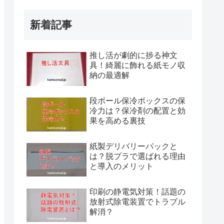
新着記事
推し活が劇的に捗る神文
具！綺麗に飾れる紙モノ収
納の最適解
段ボール保冷ボックスの保
冷力は？保冷剤の配置と効
果を高める裏技
紙製デリバリーパックと
は？脱プラで選ばれる理由
と導入のメリット
印刷の静電気対策！話題の
放射式除電装置でトラブル
解消？