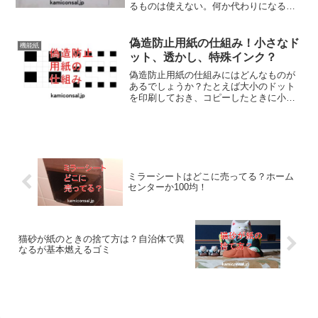
るものは使えない。何か代わりになる方
法はあるだろうか？代替案としては、防
炎スプレーが市販されているのでこれを
塗布するというのがあります。ある程度
偽造防止用紙の仕組み！小さなド
機能紙
は不燃紙の代替品になるでしょう。
ット、透かし、特殊インク？
偽造防止用紙の仕組みにはどんなものが
あるでしょうか？たとえば大小のドット
を印刷しておき、コピーしたときに小さ
な方が消えて文字が浮き出るとか、紙自
体に透かしを入れておくとか複写できな
い特殊なインクを使うとか。偽造防止用
紙の仕組みも色々あるようですね！
ミラーシートはどこに売ってる？ホーム
センターか100均！
猫砂が紙のときの捨て方は？自治体で異
なるが基本燃えるゴミ