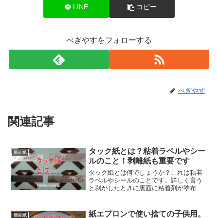
LINE
コピー
べぎやすをフォローする
べぎやす
関連記事
タック紙とは？粘着ラベルやシー
機能紙
ルのこと！剥離紙も重要です
タック紙とは何でしょうか？これは粘着
ラベルやシールのことです。詳しく言う
と剥がしたときに裏面に粘着剤が塗布さ
れているものになります。テープに似て
いますが剥離紙が使われているのが大き
な違いです。タック紙は地味ですが、い
紙エプロンで使い捨ての子供用。
機能紙