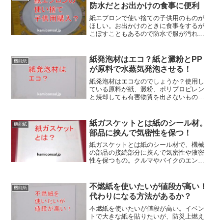
ろいろなところで使われています。
防水だとお出かけの食事に便利
紙エプロンで使い捨ての子供用のものが
ほしい。お出かけのときに食事をするが
こぼすこともあるので防水で服が汚れな
いのがいい。紙、不織布、PEの多層構造
の紙エプロンで使い捨ての子供用のもの
はあります。近所になければアマゾンな
紙発泡材はエコ？紙と澱粉とPP
機能紙
どの通販の購入が便利でしょう。
が原料で水蒸気発泡させる！
紙発泡材はエコなのでしょうか？使用し
ている原料が紙、澱粉、ポリプロピレン
と焼却しても有害物質を出さないもので
あり、発泡させるときには水蒸気を使い
有機溶剤を使わないということで環境負
荷物質ゼロだそうです。紙発泡材は環境
紙ガスケットとは紙のシール材。
機能紙
に配慮した製品と言えそうですね！
部品に挟んで気密性を保つ！
紙ガスケットとは紙のシール材で、機械
の部品の接続部分に挟んで気密性や液密
性を保つもの。クルマやバイクのエンジ
ンのような精密なものにも使われます。
基本的には駆動しないところに使われる
のがパッキンとの違い。なお紙ガスケッ
不燃紙を使いたいが値段が高い！
機能紙
ト再利用は考えない方がいいです。
代わりになる方法があるか？
不燃紙を使いたいが値段が高い。イベン
トで大きな紙を貼りたいが、防災上燃え