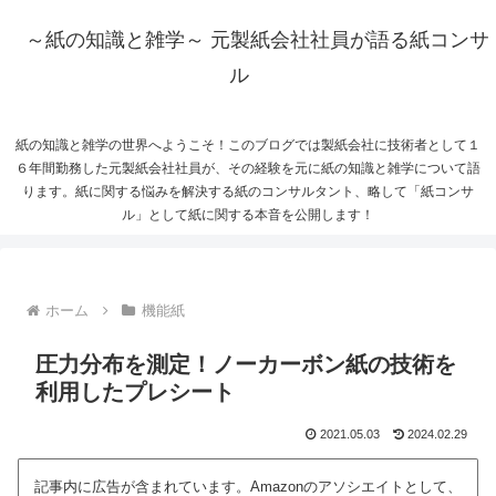
～紙の知識と雑学～ 元製紙会社社員が語る紙コンサ
ル
紙の知識と雑学の世界へようこそ！このブログでは製紙会社に技術者として１
６年間勤務した元製紙会社社員が、その経験を元に紙の知識と雑学について語
ります。紙に関する悩みを解決する紙のコンサルタント、略して「紙コンサ
ル」として紙に関する本音を公開します！
ホーム
機能紙
圧力分布を測定！ノーカーボン紙の技術を
利用したプレシート
2021.05.03
2024.02.29
記事内に広告が含まれています。Amazonのアソシエイトとして、