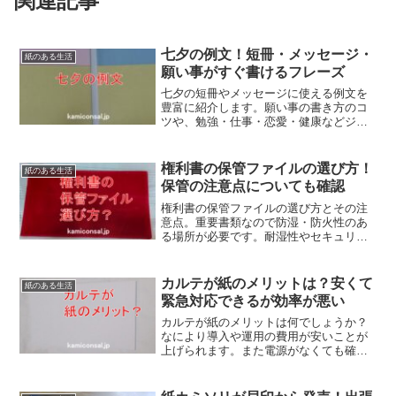
関連記事
七夕の例文！短冊・メッセージ・
紙のある生活
願い事がすぐ書けるフレーズ
七夕の短冊やメッセージに使える例文を
豊富に紹介します。願い事の書き方のコ
ツや、勉強・仕事・恋愛・健康などジャ
ンル別のフレーズを分かりやすく解説し
ています。すぐに使える実用的な例文を
まとめているので、初めてでも迷わず書
権利書の保管ファイルの選び方！
紙のある生活
けて気持ちがしっかり伝わります。
保管の注意点についても確認
権利書の保管ファイルの選び方とその注
意点。重要書類なので防湿・防火性のあ
る場所が必要です。耐湿性やセキュリテ
ィ機能のあるファイルを選び、コピーや
デジタル化でリスク分散を。権利書の保
管ファイルは定期的な見直しで安全に管
カルテが紙のメリットは？安くて
紙のある生活
理し大切な資産を守りたいですね！
緊急対応できるが効率が悪い
カルテが紙のメリットは何でしょうか？
なにより導入や運用の費用が安いことが
上げられます。また電源がなくても確認
できるので災害時の緊急対応やハッキン
グなどに強いです。しかし、電子化しな
いと効率が悪い。カルテが紙のメリット