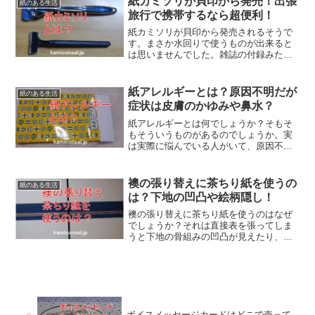
紙カミソリが貝印から発売！出張
紙のある生活
は多いですが併用も必要でしょう。
旅行で携帯するなら超便利！
紙カミソリが貝印から発売されるそうで
す。まさか水回りで使うものが出来ると
は思いませんでした。雑誌の付録みたい
な感じの組み立て式で5セット1000円にな
るようです。これならかさばらないので
出張旅行に持っていくときに超便利。紙
紙アレルギーとは？原因不明だが
紙のある生活
カミソリ使ってみたいです！
症状は皮膚のかゆみや鼻水？
紙アレルギーとは何でしょうか？そもそ
もそういうものがあるのでしょうか。実
は実際に悩んでいる人がいて、原因不明
ですが症状としては皮膚のかゆみとか湿
疹とか鼻水があるそうです。紙アレルギ
ーは紙粉、インク、ホコリなどが問題で
襖の張り替えに茶ちり紙を使うの
紙のある生活
はないかと言われているようです。
は？下地の凹凸や絵柄隠し！
襖の張り替えに茶ちり紙を使うのはなぜ
でしょうか？それは直接表を張ってしま
うと下地の骨組みの凹凸が見えたり、絵
柄が透けるのでそれを隠す役割があるそ
うです。また紙が格子を締め付ける役目
もあるんだとか。襖の張り替えに茶ちり
紙を使うのも理由があるんですね！
ボイスメッセージカードはどこで売って