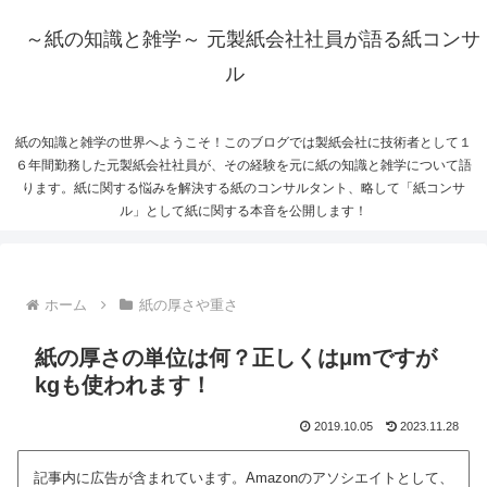
～紙の知識と雑学～ 元製紙会社社員が語る紙コンサ
ル
紙の知識と雑学の世界へようこそ！このブログでは製紙会社に技術者として１
６年間勤務した元製紙会社社員が、その経験を元に紙の知識と雑学について語
ります。紙に関する悩みを解決する紙のコンサルタント、略して「紙コンサ
ル」として紙に関する本音を公開します！
ホーム
紙の厚さや重さ
紙の厚さの単位は何？正しくはμmですが
kgも使われます！
2019.10.05
2023.11.28
記事内に広告が含まれています。Amazonのアソシエイトとして、