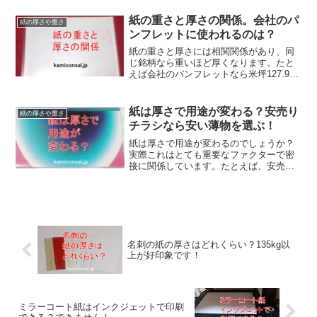
算出できます。上質紙の180kgはかなり厚
い紙で名刺やはがきに使われます。
紙の重さと厚さの関係。会社のパ
紙の厚さや重さ
ンフレットに使われるのは？
紙の重さと厚さには相関関係があり、同
じ銘柄なら重いほど厚くなります。たと
えば会社のパンフレットなら米坪127.9g/
㎡、厚み105μm程度のA2コートが使われ
ますが、薄く感じるなら重いものを使う
ことになります。また紙の重さと厚さは
紙は厚さで用途が変わる？安売り
紙の厚さや重さ
製法で変わります。
チラシなら安い薄物を選ぶ！
紙は厚さで用途が変わるのでしょうか？
実際これはとても重要なファクターで密
接に関係しています。たとえば、安売り
チラシなら安い薄物を選びますし、重厚
な美術品のカタログや写真集なら厚物が
使われます。商品のイメージに合うよう
に紙の厚さを用途で変えるのです。
名刺の紙の厚さはどれくらい？135kg以
上が好印象です！
ミラーコート紙はインクジェットで印刷