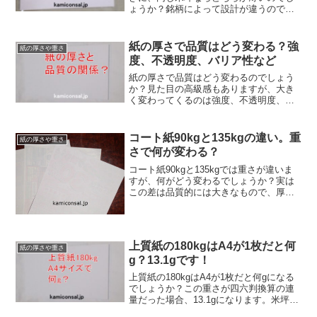
ょうか？銘柄によって設計が違うので実
物で確認する必要がありますが、通常は
塗料の方がパルプよりも密度が高いの
で、塗工しているマットコート紙の方が
紙の厚さで品質はどう変わる？強
紙の厚さや重さ
ケント紙よりも厚みが低くなります。
度、不透明度、バリア性など
紙の厚さで品質はどう変わるのでしょう
か？見た目の高級感もありますが、大き
く変わってくるのは強度、不透明度、バ
リア性、透気度などでしょう。吸水量な
んかも違ってきます。紙の厚さによる品
質変化は当たり前のことも多いですがか
コート紙90kgと135kgの違い。重
紙の厚さや重さ
なり重要なファクターになります。
さで何が変わる？
コート紙90kgと135kgでは重さが違いま
すが、何がどう変わるでしょうか？実は
この差は品質的には大きなもので、厚
み、かたさ、強度、不透明性などに影響
します。用途も異なり、コート紙90kgな
らチラシ、それ以上だとカタログや写真
集での使用が多いです。
上質紙の180kgはA4が1枚だと何
紙の厚さや重さ
g？13.1gです！
上質紙の180kgはA4が1枚だと何gになる
でしょうか？この重さが四六判換算の連
量だった場合、13.1gになります。米坪が
209.3g/㎡、面積は210mmx297mmとして