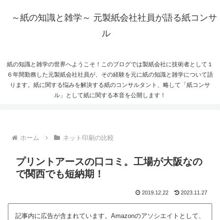
～紙の知識と雑学～ 元製紙会社社員が語る紙コンサ
ル
紙の知識と雑学の世界へようこそ！このブログでは製紙会社に技術者として１
６年間勤務した元製紙会社社員が、その経験を元に紙の知識と雑学について語
ります。紙に関する悩みを解決する紙のコンサルタント、略して「紙コンサ
ル」として紙に関する本音を公開します！
ホーム
ネット印刷の比較
プリントアースの口コミ。工場が大阪なの
で関西でも短納期！
2019.12.22
2023.11.27
記事内に広告が含まれています。Amazonのアソシエイトとして、