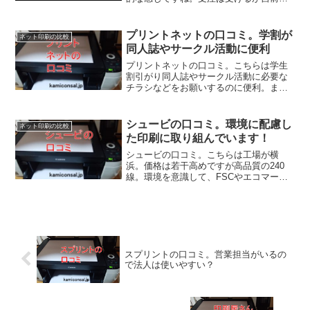
マシンを持たずに他社と提携して最適な
ところでこなしていく。その分スピード
があるということのようです。ラクスル
プリントネットの口コミ。学割が
ネット印刷の比較
の口コミ、参考にしてくださいね！
同人誌やサークル活動に便利
プリントネットの口コミ。こちらは学生
割引がり同人誌やサークル活動に必要な
チラシなどをお願いするのに便利。ま
た、お急ぎ便なら最短で当日入稿翌日到
着も可能。データも18ヶ月保存してくれ
て再注文しやすいです。プリントネット
シュービの口コミ。環境に配慮し
ネット印刷の比較
の口コミ、参考にしてくださいね！
た印刷に取り組んでいます！
シュービの口コミ。こちらは工場が横
浜。価格は若干高めですが高品質の240
線。環境を意識して、FSCやエコマーク
に対応した紙、インク、湿し水の再利用
などを推進しているんだとか。店舗なら
直接相談も出来るようです。シュービの
口コミ、参考にしてくださいね！
スプリントの口コミ。営業担当がいるの
で法人は使いやすい？