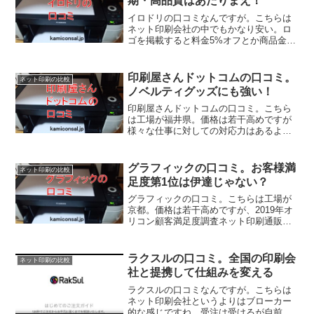
期・高品質はあたりまえ！
イロドリの口コミなんですが。こちらは
ネット印刷会社の中でもかなり安い。ロ
ゴを掲載すると料金5%オフとか商品金額
の1%ポイント還元というサービスもあり
ます。また再版は同一印刷機で実施する
ので品質の再現性がある。イロドリの口
印刷屋さんドットコムの口コミ。
ネット印刷の比較
コミ、参考にしてくださいね！
ノベルティグッズにも強い！
印刷屋さんドットコムの口コミ。こちら
は工場が福井県。価格は若干高めですが
様々な仕事に対しての対応力はあるよう
です。またPP印刷には自信があるようで
チラシなどだけではなくノベルティグッ
ズも得意な感じ。印刷屋さんドットコム
グラフィックの口コミ。お客様満
ネット印刷の比較
の口コミ参考にしてくださいね！
足度第1位は伊達じゃない？
グラフィックの口コミ。こちらは工場が
京都。価格は若干高めですが、2019年オ
リコン顧客満足度調査ネット印刷通販第1
位なんだそうです。実際にホームページ
を見てみると分かりやすいし、気配りが
行き届いている感じ。グラフィックの口
ラクスルの口コミ。全国の印刷会
ネット印刷の比較
コミ参考にしてくださいね！
社と提携して仕組みを変える
ラクスルの口コミなんですが。こちらは
ネット印刷会社というよりはブローカー
的な感じですね。受注は受けるが自前の