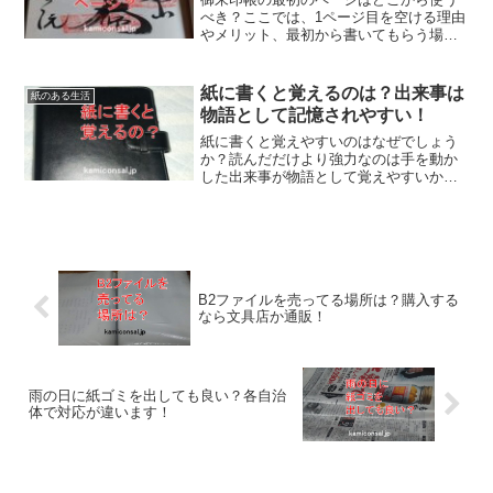
べき？ここでは、1ページ目を空ける理由
やメリット、最初から書いてもらう場合
の注意点、よくある失敗とその対策まで
解説。後悔しない書き始めのコツやおす
すめの使い方も紹介。御朱印帳の最初の
紙に書くと覚えるのは？出来事は
紙のある生活
ページ、正しく使って下さいね！
物語として記憶されやすい！
紙に書くと覚えやすいのはなぜでしょう
か？読んだだけより強力なのは手を動か
した出来事が物語として覚えやすいから
だそうです。エピソード記憶というそう
で書いた内容に付随した時間や場所や感
情も含まれるからだとか。紙に書くと覚
えやすいのは理由があるんですね！
B2ファイルを売ってる場所は？購入する
なら文具店か通販！
雨の日に紙ゴミを出しても良い？各自治
体で対応が違います！