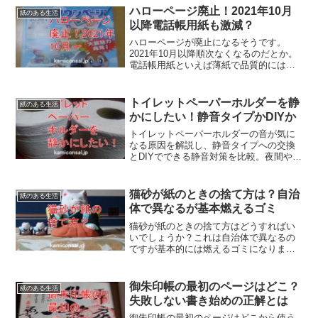
手書きのどちらにするかは目的や状況に
ハローページ廃止！2021年10月
紙のある生活
応じて最適な方法を選びましょう。
以降電話帳用紙も激減？
ハローページが廃止になるそうです。
2021年10月以降順次なくなるのだとか。
電話帳用紙といえば薄紙で品質的には難
しいのですが、ロットが大きく同じ品種
を長期間製造出来るものでした。しか
し、個人情報の問題もありハローページ
トイレットペーパーホルダーを静
紙のある生活
廃止は時代の流れなのでしょう。
かにしたい！静音タイプかDIYか
トイレットペーパーホルダーの音が気に
なる原因を解説し、静音タイプへの交換
とDIYでできる静音対策を比較。夜間や集
合住宅でも安心して使える方法や、それ
ぞれのメリット・デメリットを分かりや
すく紹介。トイレットペーパーホルダ
猫砂が紙のときの捨て方は？自治
紙のある生活
ー、うまく静かにして下さい！
体で異なるが基本燃えるゴミ
猫砂が紙のときの捨て方はどうすればい
いでしょうか？これは自治体で異なるの
ですが基本的には燃えるゴミになりま
す。物によってはトイレに流すことも出
来ますが、配管が詰まるとまずいという
ことです。猫砂が紙のときの捨て方は、
御朱印帳の最初のページはどこ？
紙のある生活
説明書きをよく確認すべきでしょう。
失敗しない書き始めの正解とは
御朱印帳の最初のページはどこから使う