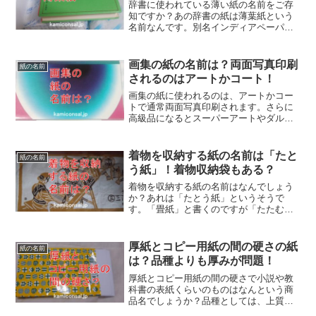
辞書に使われている薄い紙の名前をご存
知ですか？あの辞書の紙は薄葉紙という
名前なんです。別名インディアペーパ
ー、海外では重くてかさばる聖書のため
に開発されておりバイブルペーパーとも
呼ばれています。
画集の紙の名前は？両面写真印刷
紙の名前
されるのはアートかコート！
画集の紙に使われるのは、アートかコー
トで通常両面写真印刷されます。さらに
高級品になるとスーパーアートやダルア
ートといった最上級のものを使います。
また品質重視なので見栄えが良くなるよ
うに、塗工量の多いものになります。画
着物を収納する紙の名前は「たと
紙の名前
集の紙は最高クラスになるのです。
う紙」！着物収納袋もある？
着物を収納する紙の名前はなんでしょう
か？あれは「たとう紙」というそうで
す。「畳紙」と書くのですが「たたむ」
が「たとう」になったんだとか。基本的
には和紙ですが不織布の着物収納袋もあ
るようです。高価なものですから、着物
厚紙とコピー用紙の間の硬さの紙
紙の名前
を収納する紙も気を使いたいですね！
は？品種よりも厚みが問題！
厚紙とコピー用紙の間の硬さで小説や教
科書の表紙くらいのものはなんという商
品名でしょうか？品種としては、上質、
コート、マット、アートなどが該当しま