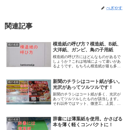
べぎやす
関連記事
模造紙の呼び方？模造紙、B紙、
紙の名前
大洋紙、ガンピ、鳥の子用紙
模造紙の呼び方にはどんなものがあるで
しょうか？これは地域によって違いがあ
るようです。もちろん模造紙が最も多い
ですがそれ以外にB紙、大洋紙、ガンピ、
鳥の子用紙、広用紙などがあり、中部、
四国で異なることが多いようです。模造
新聞のチラシはコート紙が多い。
紙の名前
紙の呼び方も色々あるんですね！
光沢があってツルツルです！
新聞のチラシはコート紙が多く、光沢が
あってツルツルしたものが該当します。
それ以外ではマット、微塗工、上質、色
更などがありますが量が少ないです。ま
たスーパーや家電量販店は厚みが薄いこ
とがほとんどです。新聞チラシのコート
辞書には薄葉紙を使用。かさばる
紙の名前
紙はコストに厳しくなっています。
本を薄く軽くコンパクトに！