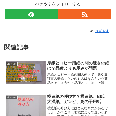
べぎやすをフォローする
べぎやす
関連記事
厚紙とコピー用紙の間の硬さの紙
紙の名前
は？品種よりも厚みが問題！
厚紙とコピー用紙の間の硬さで小説や教
科書の表紙くらいのものはなんという商
品名でしょうか？品種としては、上質、
コート、マット、アートなどが該当しま
すが、この場合、それよりも厚みが問題
になります。厚紙とコピー用紙ではかな
模造紙の呼び方？模造紙、B紙、
紙の名前
り違うので、選びやすいでしょう。
大洋紙、ガンピ、鳥の子用紙
模造紙の呼び方にはどんなものがあるで
しょうか？これは地域によって違いがあ