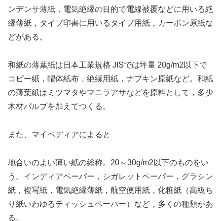
ンデンサ薄紙，電気絶縁の目的で電線被覆などに用いる絶
縁薄紙，タイプ印書に用いるタイプ用紙，カーボン原紙な
どがある。
和紙の薄葉紙は日本工業規格 JISでは坪量 20g/m2以下で
コピー紙，帽体紙布，絶縁用紙，ナプキン原紙など。和紙
の薄葉紙はミツマタやマニラアサなどを原料として，多少
木材パルプを加えてつくる。
また、マイペディアによると
地合いのよい薄い紙の総称。20～30g/m2以下のものをい
う。インディアペーパー，シガレットペーパー，グラシン
紙，複写紙，電気絶縁薄紙，航空便用紙，化粧紙（高級ち
り紙いわゆるティッシュペーパー）など，多くの種類があ
る。