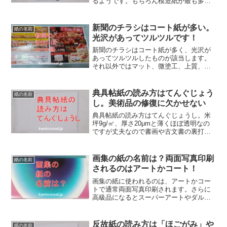
るようです。もちろん模造紙が最も多い
ですがそれ以外にB紙、大洋紙、ガンピ、
鳥の子用紙、広用紙などがあり、中部、
四国で異なることが多いようです。模造
新聞のチラシはコート紙が多い。
紙の名前
紙の呼び方も色々あるんですね！
光沢があってツルツルです！
新聞のチラシはコート紙が多く、光沢が
あってツルツルしたものが該当します。
それ以外ではマット、微塗工、上質、色
更などがありますが量が少ないです。ま
たスーパーや家電量販店は厚みが薄いこ
とがほとんどです。新聞チラシのコート
典具帖紙の読み方はてんぐじょう
紙の名前
紙はコストに厳しくなっています。
し。美術品の修復に欠かせない
典具帖紙の読み方はてんぐじょうし。米
坪9g/㎡、厚さ20μmと薄くほぼ透明なの
ですが丈夫なので書画や古文書の裏打ち
など美術品の修復に欠かせないんだと
か。元々は美濃で生産されていたものが
土佐で発達したようです。典具帖紙は究
画集の紙の名前は？両面写真印刷
紙の名前
極の薄い和紙ということです。
されるのはアートかコート！
画集の紙に使われるのは、アートかコー
トで通常両面写真印刷されます。さらに
高級品になるとスーパーアートやダルア
ートといった最上級のものを使います。
また品質重視なので見栄えが良くなるよ
うに、塗工量の多いものになります。画
反故紙の読み方は「ほごがみ」や
紙の名前