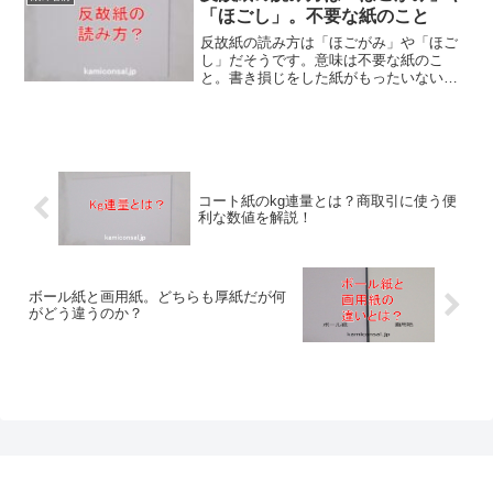
集の紙は最高クラスになるのです。
「ほごし」。不要な紙のこと
反故紙の読み方は「ほごがみ」や「ほご
し」だそうです。意味は不要な紙のこ
と。書き損じをした紙がもったいないの
で反対側を使うわけですが、裏返す意味
が「反」でその理由を示すのが「故」と
なり裏返して再利用した紙になるそうで
す。反故紙の読み方、面白いですね！
コート紙のkg連量とは？商取引に使う便
利な数値を解説！
ボール紙と画用紙。どちらも厚紙だが何
がどう違うのか？