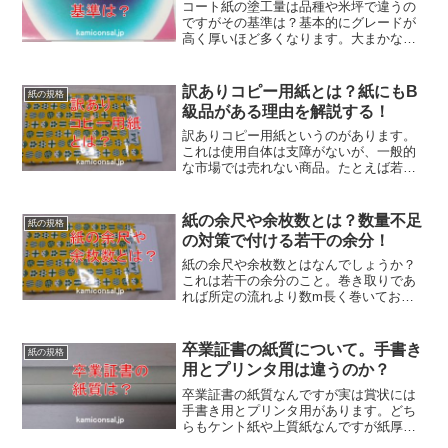
コート紙の塗工量は品種や米坪で違うの
ですがその基準は？基本的にグレードが
高く厚いほど多くなります。大まかな両
面塗工量は、アート：40g/㎡、コート：
20g/㎡、軽量コート：15g/㎡、微塗工：
12g/㎡です。コート紙塗工量は多いほど
訳ありコピー用紙とは？紙にもB
紙の規格
高級になります。
級品がある理由を解説する！
訳ありコピー用紙というのがあります。
これは使用自体は支障がないが、一般的
な市場では売れない商品。たとえば若干
色調が基準値から外れているというよう
なもので、他の品種でも似たような理由
で処分品になる。訳ありコピー用紙もう
紙の余尺や余枚数とは？数量不足
紙の規格
まく使えばコスト削減になります。
の対策で付ける若干の余分！
紙の余尺や余枚数とはなんでしょうか？
これは若干の余分のこと。巻き取りであ
れば所定の流れより数m長く巻いておく
ことで、また枚葉であれば何枚か多めに
入れておくことで、正規の数量より足り
ないことがないようにしています。紙の
卒業証書の紙質について。手書き
紙の規格
余尺はクレーム対策とも言えます。
用とプリンタ用は違うのか？
卒業証書の紙質なんですが実は賞状には
手書き用とプリンタ用があります。どち
らもケント紙や上質紙なんですが紙厚が
異なります。手で書く場合は厚口のもの