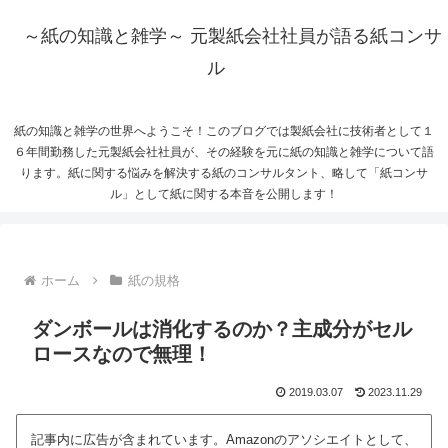
～紙の知識と雑学～ 元製紙会社社員が語る紙コンサ
ル
紙の知識と雑学の世界へようこそ！このブログでは製紙会社に技術者として１
６年間勤務した元製紙会社社員が、その経験を元に紙の知識と雑学について語
ります。紙に関する悩みを解決する紙のコンサルタント、略して「紙コンサ
ル」として紙に関する本音を公開します！
ホーム
紙の規格
ダンボールは消化するのか？主成分がセル
ロースなので無理！
2019.03.07
2023.11.29
記事内に広告が含まれています。Amazonのアソシエイトとして、