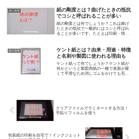
で機械に通らない高級品が多いようで
す。卒業証書の紙質は、学校で違うでし
紙の剛度とは？曲げたときの抵抗
紙の規格
ょうが印刷できる厚さが多そうです。
でコシと呼ばれることが多い
紙の剛度とは何でしょうか？これは曲げ
たときの抵抗で一般的にはコシと呼ばれ
ることが多いです。たとえば印刷・情報
用紙の場合、薄物で重要で弱いと搬送不
良などのトラブルが起きやすくなりま
す。紙の剛度は厚さに依存するため軽く
ケント紙とは？由来・用途・特徴
紙の規格
て強いものを作るのは難しいのです。
と名刺や製図に使われる理由も
ケント紙って何でしょうか？ケント紙が
何かというと製図用紙の一種で表面が硬
くて平滑なため消しゴムをかけても毛羽
立ちが少なく、筆記特性に優れているた
め製図やデザイン用、また名刺にもによ
く使われる紙です。
クリアファイルでラミネートする方法！
手貼りフィルムを使う
包装紙の印刷を自宅で！インクジェット