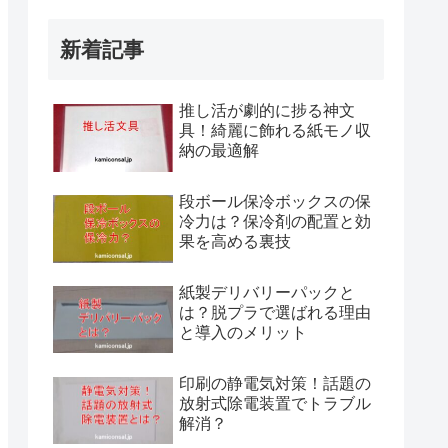
新着記事
推し活が劇的に捗る神文
具！綺麗に飾れる紙モノ収
納の最適解
段ボール保冷ボックスの保
冷力は？保冷剤の配置と効
果を高める裏技
紙製デリバリーパックと
は？脱プラで選ばれる理由
と導入のメリット
印刷の静電気対策！話題の
放射式除電装置でトラブル
解消？