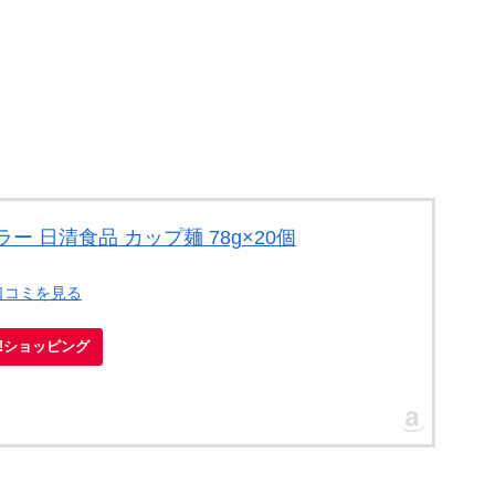
ー 日清食品 カップ麺 78g×20個
口コミを見る
oo!ショッピング