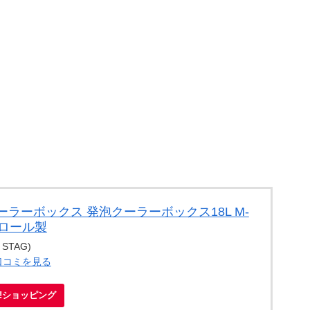
ラーボックス 発泡クーラーボックス18L M-
チロール製
STAG)
口コミを見る
oo!ショッピング