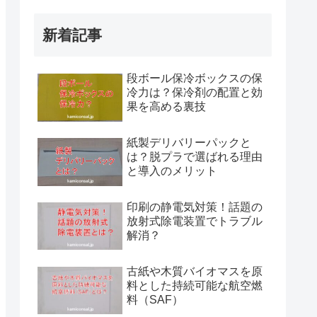
新着記事
段ボール保冷ボックスの保
冷力は？保冷剤の配置と効
果を高める裏技
紙製デリバリーパックと
は？脱プラで選ばれる理由
と導入のメリット
印刷の静電気対策！話題の
放射式除電装置でトラブル
解消？
古紙や木質バイオマスを原
料とした持続可能な航空燃
料（SAF）