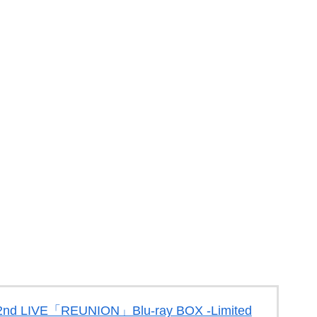
IVE「REUNION」Blu-ray BOX -Limited