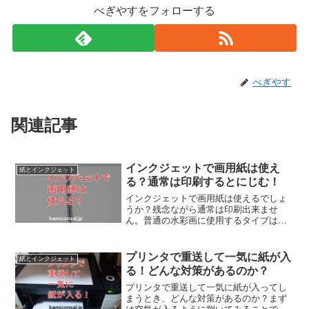
べぎやすをフォローする
べぎやす
関連記事
インクジェットで画用紙は使え
紙とインクジェット
る？通常は印刷するとにじむ！
インクジェットで画用紙は使えるでしょ
うか？残念ながら通常は印刷出来ませ
ん。普通の水彩画に使用するタイプは
「ぼかし」が特徴になるので、それと同
様ににじみます。インクジェット用の画
用紙があれば使えますが、その場合は特
プリンタで重送して一気に紙が入
紙とインクジェット
厚口の上質紙などの方がいいでしょう。
る！どんな対策があるのか？
プリンタで重送して一気に紙が入ってし
まうとき、どんな対策があるのか？まず