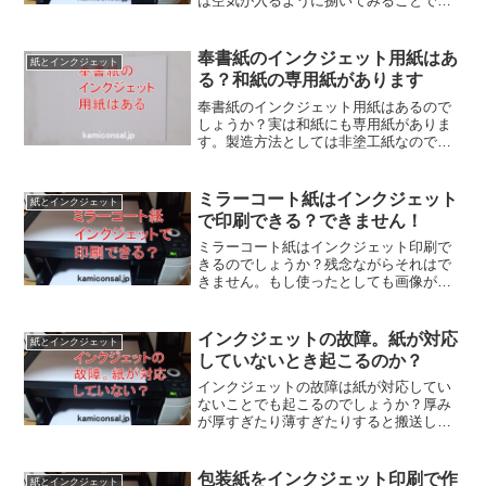
は空気が入るように捌いてみることで
す。またトレイに入れすぎるのもダメで
す。機械のローラーが悪いのかも知れま
せん。どうしてもプリンタで重送するな
奉書紙のインクジェット用紙はあ
紙とインクジェット
ら一枚ずつ給紙するしかありません。
る？和紙の専用紙があります
奉書紙のインクジェット用紙はあるので
しょうか？実は和紙にも専用紙がありま
す。製造方法としては非塗工紙なので上
質紙と同じように定着剤を添加するかサ
イズプレスで塗工していると思われま
す。奉書紙のインクジェット用紙通販な
ミラーコート紙はインクジェット
紙とインクジェット
どで用意に購入することが出来ます。
で印刷できる？できません！
ミラーコート紙はインクジェット印刷で
きるのでしょうか？残念ながらそれはで
きません。もし使ったとしても画像がに
じむでしょう。これは専用のものでなけ
ればうまく行かないのです。そもそも、
キャストコートであるミラーコート紙は
インクジェットの故障。紙が対応
紙とインクジェット
インクジェット対応していません。
していないとき起こるのか？
インクジェットの故障は紙が対応してい
ないことでも起こるのでしょうか？厚み
が厚すぎたり薄すぎたりすると搬送しな
いことはあるし、水を吸収しなくて印刷
がにじんで、その影響でローラーが汚れ
ることもあります。ただし、そう簡単に
包装紙をインクジェット印刷で作
紙とインクジェット