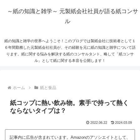
～紙の知識と雑学～ 元製紙会社社員が語る紙コンサ
ル
紙の知識と雑学の世界へようこそ！このブログでは製紙会社に技術者として１
６年間勤務した元製紙会社社員が、その経験を元に紙の知識と雑学について語
ります。紙に関する悩みを解決する紙のコンサルタント、略して「紙コンサ
ル」として紙に関する本音を公開します！
ホーム
紙と食品
紙コップに熱い飲み物。素手で持って熱く
ならないタイプは？
2022.06.22
2024.03.09
記事内に広告が含まれています。Amazonのアソシエイトとして、