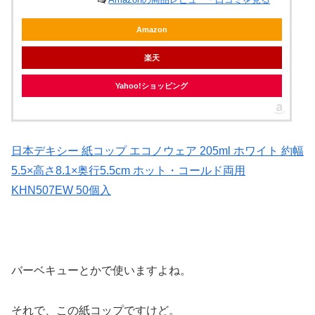
Amazon
楽天
Yahoo!ショッピング
日本デキシー 紙コップ エコノウェア 205ml ホワイト 約幅
5.5×高さ8.1×奥行5.5cm ホット・コールド両用
KHN507EW 50個入
バーベキューとかで使いますよね。
それで、この紙コップですけど。