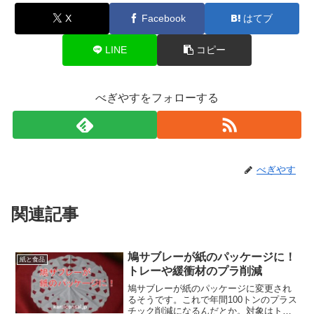
X
Facebook
はてブ
LINE
コピー
べぎやすをフォローする
べぎやす
関連記事
鳩サブレーが紙のパッケージに！
紙と食品
トレーや緩衝材のプラ削減
鳩サブレーが紙のパッケージに変更され
るそうです。これで年間100トンのプラス
チック削減になるんだとか。対象はトレ