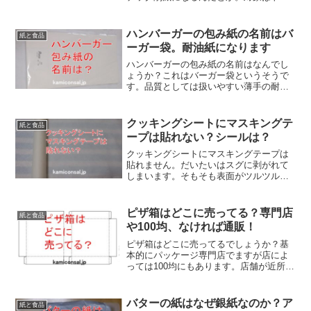
ーや緩衝材。個包装のフィルムはバリア
性対策が難しかったのか、そのままみた
いですね。鳩サブレーも紙のパッケージ
ハンバーガーの包み紙の名前はバ
紙と食品
になるのは時代なのでしょう。
ーガー袋。耐油紙になります
ハンバーガーの包み紙の名前はなんでし
ょうか？これはバーガー袋というそうで
す。品質としては扱いやすい薄手の耐油
紙で水や油が染み出さないようになって
いて主にワックスペーパーが使われてい
ます。ハンバーガーの包み紙も食べやす
クッキングシートにマスキングテ
紙と食品
い工夫が色々されているようです。
ープは貼れない？シールは？
クッキングシートにマスキングテープは
貼れません。だいたいはスグに剥がれて
しまいます。そもそも表面がツルツルに
なっているのは、ものがくっつかないよ
うにするためです。クッキングシートに
マスキングテープは貼れないのでホチキ
ピザ箱はどこに売ってる？専門店
紙と食品
スや輪ゴムを使うのが良さそうです。
や100均、なければ通販！
ピザ箱はどこに売ってるでしょうか？基
本的にパッケージ専門店でますが店によ
っては100均にもあります。店舗が近所に
ないなら通販でしょう。枚数が少ないと
割高ですが5枚程度でも購入は可能。ピザ
箱がどこに売ってるか不明な場合はネッ
バターの紙はなぜ銀紙なのか？ア
紙と食品
トを使うのが便利でしょう。