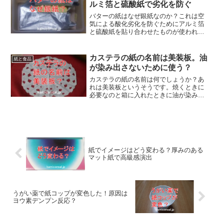
ルミ箔と硫酸紙で劣化を防ぐ
バターの紙はなぜ銀紙なのか？これは空
気による酸化劣化を防ぐためにアルミ箔
と硫酸紙を貼り合わせたものが使われて
いるからだそうです。基本は油なので腐
ることはないのですが風味が落ちてしま
うんだとか。バターの紙が銀紙なのは美
カステラの紙の名前は美装板。油
紙と食品
味しさを守るためだったんですね！
が染み出さないために使う？
カステラの紙の名前は何でしょうか？あ
れは美装板というそうです。焼くときに
必要なのと箱に入れたときに油が染み出
してこないために使うそうです。専用に
開発されたものだそうですがワックスペ
ーパーの一種と思われます。カステラの
紙に名前があるのは面白いですね！
紙でイメージはどう変わる？厚みのある
マット紙で高級感演出
うがい薬で紙コップが変色した！原因は
ヨウ素デンプン反応？