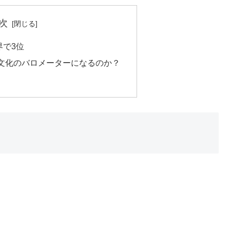
次
界で3位
文化のバロメーターになるのか？