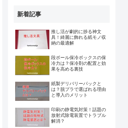
新着記事
推し活が劇的に捗る神文
具！綺麗に飾れる紙モノ収
納の最適解
段ボール保冷ボックスの保
冷力は？保冷剤の配置と効
果を高める裏技
紙製デリバリーパックと
は？脱プラで選ばれる理由
と導入のメリット
印刷の静電気対策！話題の
放射式除電装置でトラブル
解消？