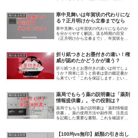
低料金が25gで84円(2020年現在)なので一
般的なコピー用紙5枚が限度、余裕を見れ
ば4枚です。郵便料金と紙の重さは結構や
寒中見舞いは年賀状の代わりにな
紙のある生活
やこしいです。
る？正月明けから立春までなら
寒中見舞いは年賀状の代わりになるのか
を分かりやすく解説。送る時期の目安
（正月明けから立春まで）、年賀状を出
しそびれた場合の対応、喪中の挨拶とし
ての使い方、書き方のポイントや注意す
べきマナーまで詳しく紹介します。寒中
折り紙つきとお墨付きの違い！権
紙のある生活
見舞い、上手く活用して下さいね！
威が認めたかどうかが違う？
折り紙つきとお墨付きの違いは何でしょ
うか？簡単に言うと前者は昔の鑑定書か
ら来ていて「これを保証します」という
意味であり、後者は権威から認めてもら
っているということになります。折り紙
つきとお墨付きに違いはありますが、ど
薬局でもらう薬の説明書は「薬剤
紙のある生活
ちらもすばらしいものになります。
情報提供書」。その役割は？
薬局でもらう薬の説明書は「薬剤情報提
供書」。薬の使用方法や副作用、注意点
を記載した重要な書類。これを確認すれ
ば正しく薬を服用し安全に利用すること
ができ、旅行時や家族への説明にも役立
ちます。薬局でもらう薬の説明書で疑問
【100均vs無印】紙類の引き出し
紙のある生活
があれば薬剤師に相談しましょう。