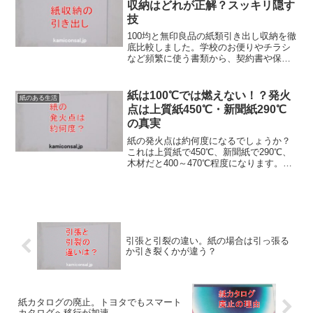
収納はどれが正解？スッキリ隠す
技
100均と無印良品の紙類引き出し収納を徹
底比較しました。学校のお便りやチラシ
など頻繁に使う書類から、契約書や保証
書など長期保管が必要な重要書類まで、
用途別のおすすめ収納方法を解説しま
す。スッキリ隠す収納テクニックや整理
紙は100℃では燃えない！？発火
紙のある生活
整頓のコツも詳しく紹介します。
点は上質紙450℃・新聞紙290℃
の真実
紙の発火点は約何度になるでしょうか？
これは上質紙で450℃、新聞紙で290℃、
木材だと400～470℃程度になります。も
っと低いイメージがありますがそうでも
ない。ただし、長時間加熱すると蓄熱し
て燃えることがあります。実は紙の発火
点は結構高いのです。
引張と引裂の違い。紙の場合は引っ張る
か引き裂くかが違う？
紙カタログの廃止。トヨタでもスマート
カタログへ移行が加速