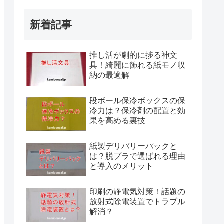
新着記事
推し活が劇的に捗る神文
具！綺麗に飾れる紙モノ収
納の最適解
段ボール保冷ボックスの保
冷力は？保冷剤の配置と効
果を高める裏技
紙製デリバリーパックと
は？脱プラで選ばれる理由
と導入のメリット
印刷の静電気対策！話題の
放射式除電装置でトラブル
解消？