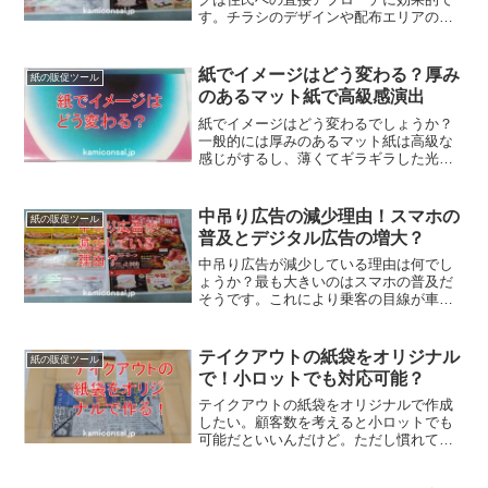
す。チラシのデザインや配布エリアの工
夫により反響率を高めることができま
す。さらにネットと組み合わせれば幅広
い層への認知拡大や集客力の向上も。地
紙でイメージはどう変わる？厚み
紙の販促ツール
域密着型広告うまくやって下さいね！
のあるマット紙で高級感演出
紙でイメージはどう変わるでしょうか？
一般的には厚みのあるマット紙は高級な
感じがするし、薄くてギラギラした光沢
のあるものとか、キザラに赤文字のチラ
シなどは安い気がします。商品やサービ
スを扱う場合、使う紙でイメージが大き
中吊り広告の減少理由！スマホの
紙の販促ツール
く変わるので注意が必要でしょう。
普及とデジタル広告の増大？
中吊り広告が減少している理由は何でし
ょうか？最も大きいのはスマホの普及だ
そうです。これにより乗客の目線が車内
ではなく手元に変わってしまったからだ
とか。また費用対効果が測定出来るデジ
タル広告もその要因。中吊り広告が減少
テイクアウトの紙袋をオリジナル
紙の販促ツール
するのは時代の流れなのでしょう。
で！小ロットでも対応可能？
テイクアウトの紙袋をオリジナルで作成
したい。顧客数を考えると小ロットでも
可能だといいんだけど。ただし慣れてい
ないのでデザインは相談しながら。実は
そういう対応ができる会社はいくつかあ