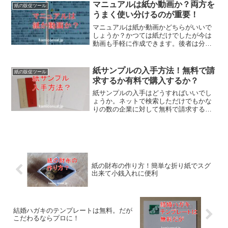
ります。テイクアウトの紙袋をオリジナ
マニュアルは紙か動画か？両方を
紙の販促ツール
ルで作れば良い宣伝になりますよ！
うまく使い分けるのが重要！
マニュアルは紙か動画かどちらがいいで
しょうか？かつては紙だけでしたが今は
動画も手軽に作成できます。後者は分か
りやすいですが視聴に時間がかかると言
う感じでどちらも問題があります。マニ
ュアルは紙か動画のどちらかに絞るので
紙サンプルの入手方法！無料で請
紙の販促ツール
はなく両方を使いこなすべきです。
求するか有料で購入するか？
紙サンプルの入手はどうすればいいでし
ょうか。ネットで検索しただけでもかな
りの数の企業に対して無料で請求するこ
とが出来ます。また、品種別に数十枚単
位とか見本帳の形でもアマゾンや楽天で
有料で購入することができます。紙サン
プルの入手は意外に簡単なのです。
紙の財布の作り方！簡単な折り紙でスグ
出来て小銭入れに便利
結婚ハガキのテンプレートは無料。だが
こだわるならプロに！