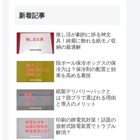
新着記事
推し活が劇的に捗る神文
具！綺麗に飾れる紙モノ収
納の最適解
段ボール保冷ボックスの保
冷力は？保冷剤の配置と効
果を高める裏技
紙製デリバリーパックと
は？脱プラで選ばれる理由
と導入のメリット
印刷の静電気対策！話題の
放射式除電装置でトラブル
解消？