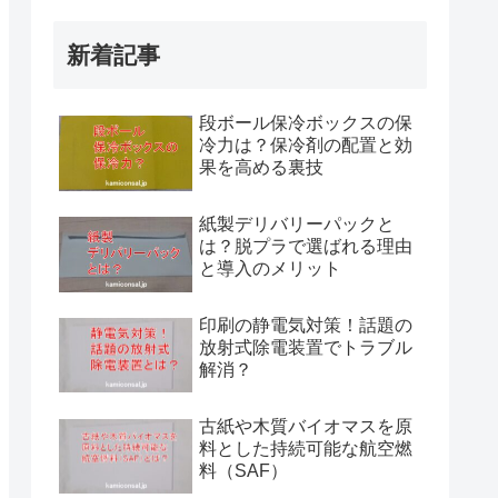
新着記事
段ボール保冷ボックスの保
冷力は？保冷剤の配置と効
果を高める裏技
紙製デリバリーパックと
は？脱プラで選ばれる理由
と導入のメリット
印刷の静電気対策！話題の
放射式除電装置でトラブル
解消？
古紙や木質バイオマスを原
料とした持続可能な航空燃
料（SAF）