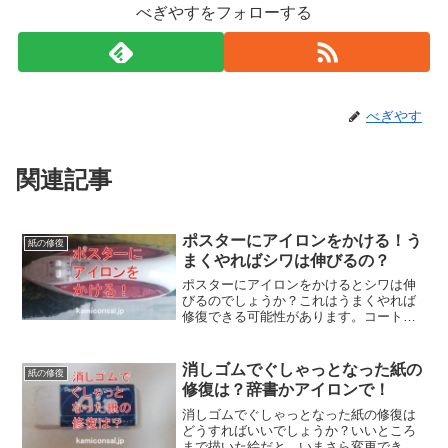
べぎやすをフォローする
べぎやす
関連記事
ポスターにアイロンをかける！う
紙の修復
まくやればシワは伸びるの？
ポスターにアイロンをかけるとシワは伸
びるのでしょうか？これはうまくやれば
修復できる可能性があります。コート紙
の場合は濡らすと塗料が剥がれるかもし
れないので、濡らさずにあて布を当てて
低温でゆっくり伸ばす。ポスターにアイ
消しゴムでぐしゃっとなった紙の
紙の修復
ロンがけでしわが改善出来るかも。
修復は？辞書かアイロンで！
消しゴムでぐしゃっとなった紙の修復は
どうすればいいでしょうか？いいところ
まで描いた絵だと、いまさら変更できな