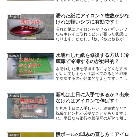
いし。そんなときはなるべくのばして、
そこに辞書などを置いて一晩おく。また
はアイロンをかける。消しゴムでぐしゃ
濡れた紙にアイロン？枚数が少な
紙の修復
っとなったのがマシになりますよ！
ければ軽いシワに有効です！
濡れた紙にアイロンをかけると軽いシワ
ならキレイに取れてピンと張った状態に
なります。ただし、1枚、2枚と枚数が少
なければ良いのですが、数が増えてくる
と半端なく手間がかかります。本全体の
場合には、濡れた紙にアイロンをかける
水濡れした紙を修復する方法！冷
紙の修復
より冷凍した方が良いでしょう。
蔵庫で冷凍するのが効果的？
水濡れした紙を修復するにはどんな方法
がいいでしょうか？調べてみると冷蔵庫
で冷凍するのが効果的なようです。これ
はフリーズドライと同じ原理。ドライヤ
ーで乾かしたり自然乾燥もありますが、
波打ちが激しくなりやすいです。水濡れ
新札は土日に入手できるか？出来
紙の修復
した紙は冷やすのが良さそうです。
なければアイロンで伸ばす！
新札を土日に入手したい。結婚式などご
祝儀でピン札が必要なことがありますよ
ね。平日なら銀行や郵便局のATMで引き
出せますが休日だと厳しい。やり方はい
くつかあるようですが、確実な方法はな
さそう。新札が土日に手に入らなければ
段ボールの凹みの直し方！アイロ
紙の修復