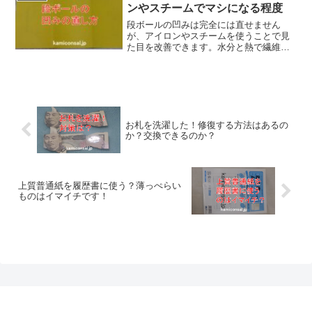
アイロンで伸ばすのもありです！
ンやスチームでマシになる程度
段ボールの凹みは完全には直せません
が、アイロンやスチームを使うことで見
た目を改善できます。水分と熱で繊維を
柔らかくし乾燥させると平らに戻りやす
くなります。深い凹みは補強や交換、リ
メイクで対応するのもおすすめです。段
ボールの凹みうまく直して下さいね！
お札を洗濯した！修復する方法はあるの
か？交換できるのか？
上質普通紙を履歴書に使う？薄っぺらい
ものはイマイチです！