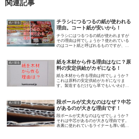
関連記事
チラシにつるつるの紙が使われる
紙の製造
理由。コート紙が安いから！
チラシにはつるつるの紙が使われますが
その理由は何でしょうか？使われている
のはコート紙と呼ばれるものですが、こ
れが安いんですね。特にA3グレードは安
価で印刷上がりもそこそこです。チラシ
につるつるの紙が使われるのはコストと
紙を木材から作る理由はなに？原
紙の製造
品質のバランスがいいからです。
料の安定供給がカギになる！
紙を木材から作る理由は何でしょうか？
これは原料の安定供給がカギになりま
す。製造するだけなら草でもいいわけで
すが、それは収穫時期による季節変動が
あり大規模な工場で年中使うというわけ
には行きません。紙を木材から生産する
段ボールが丈夫なのはなぜ？中芯
紙の製造
にはそれなりの必要性があるのです。
があるのが大きな理由です！
段ボールが丈夫なのはなぜでしょうか？
それは中芯があるのが大きな理由です。
表裏に使われているライナーも厚い紙で
すが、その中に波型のものが入っている
ため強くなります。重量物用ならこれを