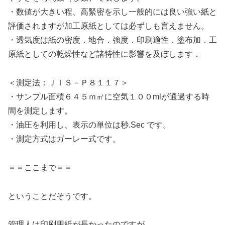
・数値が大きい程、高緊密を示し一般的には良い強い紙と
評価されますが加工原紙としては必ずしも言えません。
・透気度は紙の密度．地合．強度．印刷適性．塗布加．工
原紙としての乾燥性など諸特性に影響を及ぼします．
＜測定法：ＪＩＳ－Ｐ８１１７＞
・サンプル面積６４５ｍ㎡に空気１００mlが通過する時
間を測定します。
・油圧を利用し、表示の単位は秒.Sec です。
・測定方式はガーレー式です。
＝＝ここまで＝＝
ということだそうです。
管理人は印刷用紙が長かったのですが