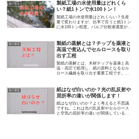
増やします。段ボールが丈夫なのはその
製紙工場の水使用量はどれくら
紙の製造
構造によるところが大きいのです。
い？紙1トンで水100トン！
製紙工場の水使用量はどれくらい？生産
量で変わりますが、比率で言うと紙1トン
に水100トン程度。パルプ分散液濃度が約
1%という計算です。実際には再生水もあ
るので増減しますが、良質のものを作る
にはキレイな水が必要です。製紙工場の
製紙の蒸解とは？チップを薬液と
紙の製造
水使用量は膨大なのです。
高温で煮込んでセルロースを取り
出す工程
製紙の蒸解とは、木材チップを薬液と高
温・高圧で処理し、紙の原料となるセル
ロース繊維を取り出す重要工程です。こ
の記事では、蒸解の仕組みや白液の役
割、リグニン除去の原理、蒸解条件によ
る品質変化、環境対策までを詳しく解説
紙はなぜ白いのか？光の乱反射や
紙の製造
します。蒸解、重要工程なんですね！
屈折率の違いが関係します！
紙はなぜ白いのか？よく考えると不思議
ですね。これは光の乱反射やセルロース
と空気の屈折率の違いが関係しているよ
うです。もちろんパルプ繊維を漂白した
り染料を添加して色を補正したりもして
います。紙はなぜ白いのかという理由は
実はかなり奥が深いものなのです。