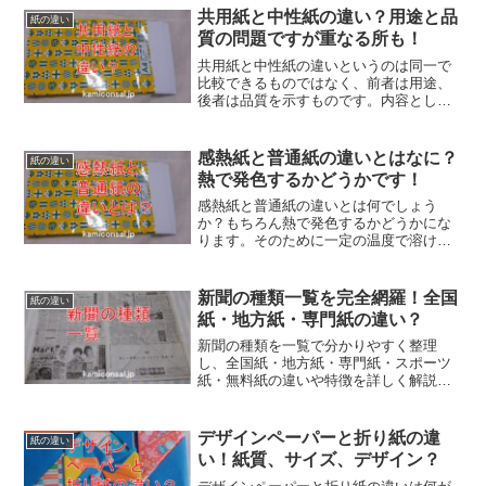
共用紙と中性紙の違い？用途と品
紙の違い
質の問題ですが重なる所も！
共用紙と中性紙の違いというのは同一で
比較できるものではなく、前者は用途、
後者は品質を示すものです。内容として
は、レーザープリンタにもインクジェッ
トにも使えるということと、PHがどのく
らいかということになります。共用紙と
感熱紙と普通紙の違いとはなに？
紙の違い
中性紙はカテゴリが違うのです。
熱で発色するかどうかです！
感熱紙と普通紙の違いとは何でしょう
か？もちろん熱で発色するかどうかにな
ります。そのために一定の温度で溶けて
反応する薬品を塗工しています。前者は
加熱すれば色が出ますが、後者はインク
やトナーがないと印刷できません。感熱
新聞の種類一覧を完全網羅！全国
紙の違い
紙と普通紙は印字方法も異なります。
紙・地方紙・専門紙の違い？
新聞の種類を一覧で分かりやすく整理
し、全国紙・地方紙・専門紙・スポーツ
紙・無料紙の違いや特徴を詳しく解説し
ます。それぞれの役割や強み、掲載内容
の違いに加え、目的別の選び方や上手な
活用方法も紹介。情報収集の質を高めた
デザインペーパーと折り紙の違
紙の違い
い方に役立つ内容をまとめています。
い！紙質、サイズ、デザイン？