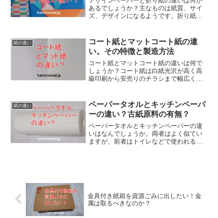
デザインペーパーと折り紙の違いは何が
あるでしょうか？主なものは紙質、サイ
ズ、デザインになるようです。折り紙は
和紙で正方形シンプルなデザインですが
デザインペーパーは様々なものがありま
す。デザインペーパーと折り紙は違うと
コート紙とマットコート紙の違
紙の違い
いうより含まれる関係のようです。
い。その特徴と製造方法
コート紙とマットコート紙の違いは何で
しょうか？コート紙は白紙光沢が高く高
級印刷から安売りのチラシまで幅広く使
用されますが、マットコート紙は光沢が
低く雑誌や美術品の写真集など落ち着い
た用途が多いです。
ペーパータオルとキッチンペーパ
紙の違い
ーの違い？古紙原料の有無？
ペーパータオルとキッチンペーパーの違
いはなんでしょうか。両者はよく似てい
ますが、前者はトイレなどで使われるた
め古紙原料が多く、後者は食卓などで使
用するためバージンパルプになります。
ペーパータオルとキッチンペーパーの違
いは、用途と原料と言えそうです。
金具付き紙箱を資源ごみに出したい！金
属は取るべきなのか？