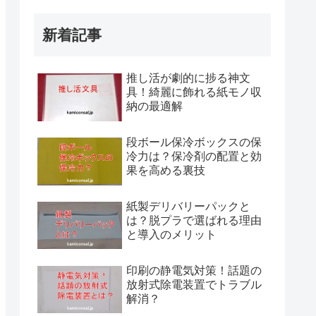
新着記事
推し活が劇的に捗る神文
具！綺麗に飾れる紙モノ収
納の最適解
段ボール保冷ボックスの保
冷力は？保冷剤の配置と効
果を高める裏技
紙製デリバリーパックと
は？脱プラで選ばれる理由
と導入のメリット
印刷の静電気対策！話題の
放射式除電装置でトラブル
解消？