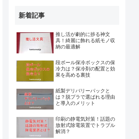
新着記事
推し活が劇的に捗る神文
具！綺麗に飾れる紙モノ収
納の最適解
段ボール保冷ボックスの保
冷力は？保冷剤の配置と効
果を高める裏技
紙製デリバリーパックと
は？脱プラで選ばれる理由
と導入のメリット
印刷の静電気対策！話題の
放射式除電装置でトラブル
解消？