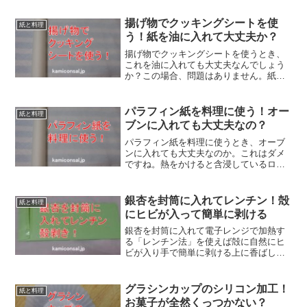
ないのでクッキングシートのように高温
で使うことはできません。ワックスペー
揚げ物でクッキングシートを使
紙と料理
パーを揚げ物に使うなら下敷です。
う！紙を油に入れて大丈夫か？
揚げ物でクッキングシートを使うとき、
これを油に入れても大丈夫なんでしょう
か？この場合、問題はありません。紙が
燃える温度は450℃程度なので200℃くら
いで発火することはありません。実際、
揚げ物でクッキングシートを使っている
パラフィン紙を料理に使う！オー
紙と料理
レシピは色々あるようです。
ブンに入れても大丈夫なの？
パラフィン紙を料理に使うとき、オーブ
ンに入れても大丈夫なのか。これはダメ
ですね。熱をかけると含浸しているロウ
ソクが溶ける可能性があるからです。た
だし、よく似た紙のクッキングシートは
使えます。加熱するときは、パラフィン
銀杏を封筒に入れてレンチン！殻
紙と料理
紙を料理に使わない方がいいです。
にヒビが入って簡単に剥ける
銀杏を封筒に入れて電子レンジで加熱す
る「レンチン法」を使えば殻に自然にヒ
ビが入り手で簡単に剥ける上に香ばしい
風味に。封筒は茶封筒や無地の白封筒、
加熱前には水洗いし加熱時間は600Wで1
分30秒-2分が目安。銀杏を封筒に入れて
グラシンカップのシリコン加工！
紙と料理
殻剥作業で楽しましょう！
お菓子が全然くっつかない？