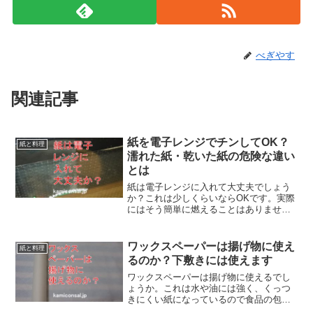
べぎやす
関連記事
紙を電子レンジでチンしてOK？
紙と料理
濡れた紙・乾いた紙の危険な違い
とは
紙は電子レンジに入れて大丈夫でしょう
か？これは少しくらいならOKです。実際
にはそう簡単に燃えることはありませ
ん。たとえばハンバーガーは袋ごと入れ
ても特に問題ないし、肉まんは敷紙を付
けて温めています。普通、紙は電子レン
ワックスペーパーは揚げ物に使え
紙と料理
ジに入れても発火はしないのです。
るのか？下敷きには使えます
ワックスペーパーは揚げ物に使えるでし
ょうか。これは水や油には強く、くっつ
きにくい紙になっているので食品の包装
などに使えます。ただし、耐熱性は良く