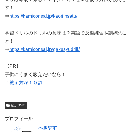
す！
⇒
https://kamiconsal.jp/kaoriinsatu/
学習ドリルのドリルの意味は？英語で反復練習や訓練のこ
と！
⇒
https://kamiconsal.jp/gakusyudrill/
【PR】
子供にうまく教えたいなら！
⇒
教え方が１０割
紙と料理
プロフィール
べぎやす