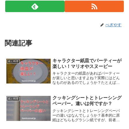
べぎやす
関連記事
キャラクター紙皿でパーティーが
紙と料理
楽しい！マリオやスヌーピー
キャラクターの紙皿があればパーティー
が楽しいと思いますよね？実際にはどん
なものがあるのでしょうか？たとえばス
ーパーマリオブラザーズとかスヌーピー
のような人気者があるみたいですね。キ
ャラクターの紙皿は使い捨てにはもった
クッキングシートとトレーシング
紙と料理
いないですが盛り上がるでしょう。
ペーパー。違いは何ですか？
クッキングシートとトレーシングペーパ
ーの違いはなんでしょうか？基本的に原
紙はどちらもグラシン紙ですが、前者は
シリコーン加工をして剥離性と耐熱性を