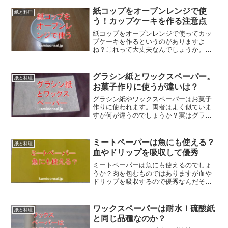
上げているのが特徴です。クッキングシ
ートとトレーシングペーパーは似ていま
紙コップをオーブンレンジで使
紙と料理
すが、その用途は異なるわけです。
う！カップケーキを作る注意点
紙コップをオーブンレンジで使ってカッ
プケーキを作るというのがありますよ
ね？これって大丈夫なんでしょうか。実
は熱で燃えることはないんですが内面に
貼っているポリエチレンが溶ける可能性
があります。紙コップをオーブンレンジ
グラシン紙とワックスペーパー。
紙と料理
で使うには若干工夫が必要なのです。
お菓子作りに使うが違いは？
グラシン紙やワックスペーパーはお菓子
作りに使われます。両者はよく似ていま
すが何が違うのでしょうか？実はグラシ
ン紙がワックスペーパーに加工されるケ
ースが多く親子のような関係であるとも
言えるのです。
ミートペーパーは魚にも使える？
紙と料理
血やドリップを吸収して優秀
ミートペーパーは魚にも使えるのでしょ
うか？肉を包むものではありますが血や
ドリップを吸収するので優秀なんだそう
です。熟成するときに出る余分な水分が
戻らないようにして旨味を凝縮し鮮度を
保つ。ミートペーパーは魚にも使えて食
ワックスペーパーは耐水！硫酸紙
紙と料理
材全般の保存に役に立つようです。
と同じ品種なのか？