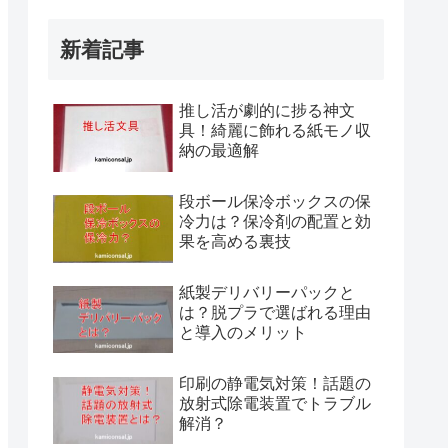
新着記事
推し活が劇的に捗る神文
具！綺麗に飾れる紙モノ収
納の最適解
段ボール保冷ボックスの保
冷力は？保冷剤の配置と効
果を高める裏技
紙製デリバリーパックと
は？脱プラで選ばれる理由
と導入のメリット
印刷の静電気対策！話題の
放射式除電装置でトラブル
解消？