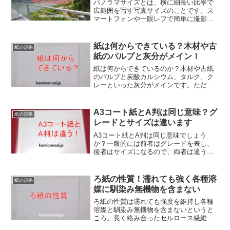
パノラマサイズとは、横に細長い比率で
広範囲を写す写真サイズのことです。ス
マートフォンや一眼レフで簡単に撮影で
き、風景や建築、不動産、イベント記録
など多彩な用途に活用されます。パノラ
マサイズは、臨場感やスケール感を表現
紙は何からできている？木材や古
紙の規格
するのに最適なフォーマットです。
紙のパルプと灰分がメイン！
紙は何からできているのか？木材や古紙
のパルプと炭酸カルシウム、タルク、ク
レーといった灰分がメインです。ただ
し、量的には少ないですがかなり多種類
の薬品が添加されています。紙は何から
できているか、というと成分はセルロー
A3コート紙とA判は同じ意味？グ
紙の規格
スと粘土鉱物と言うこともできます。
レードとサイズは違います
A3コート紙とA判は同じ意味でしょう
か？一般的には前者はグレードを表し、
後者はサイズになるので、両者は違うこ
とになります。A4なら大きさにしか使わ
れませんし、塗工紙以外の品種でこんな
ややこしいことは起こりません。A3コー
ろ紙の性質！濡れても強く各種溶
紙の規格
ト紙は混同に注意が必要です。
媒に馴染み無機物を含まない
ろ紙の性質は濡れても強度を維持し各種
溶媒と馴染み無機物を含まないというと
ころ。長く絡み合ったセルロース繊維に
より水や溶媒に強く化学実験や産業用途