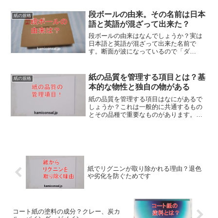
で活躍します。また無機物を含まないた
め精密な分析に便利です。ろ紙の性質を
段ボールの由来。その名前は日本
紙の規格
知り適切なものを選んで下さいね！
語と英語が混ざって出来た？
段ボールの由来はなんでしょうか？実は
日本語と英語が混ざって出来た名前で
す。断面が波になっているので「ダ
ン」、板紙のことをboard、ボードですけ
どそれが訛ったようです。段ボールの由
来はそんな感じですが、梱包資材として
紙の品質を管理する項目とは？基
紙の規格
は今後も需要は増え続けそうです。
本的な物性と独自の物がある
紙の品質を管理する項目はなにがあるで
しょうか？これは一般的に共通するもの
とその品種で重要なものがあります。米
坪、厚み、平滑度、白色度、不透明度、
色調あたりが基本になり、印刷用紙なら
表面強度や剛度などが独自に追加されま
す。紙の品質確認も結構大変です。
紙でリグニンが取り除かれる理由？退色
や劣化を防ぐためです
コート紙の塗料の成分？クレー、炭カ