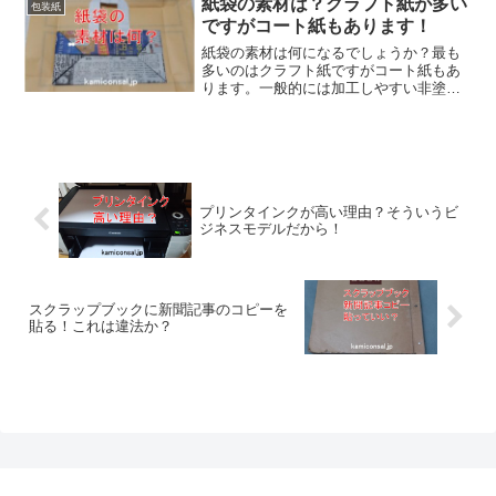
紙袋の素材は？クラフト紙が多い
包装紙
では印刷の劣化にも注意が必要です。
ですがコート紙もあります！
紙袋の素材は何になるでしょうか？最も
多いのはクラフト紙ですがコート紙もあ
ります。一般的には加工しやすい非塗工
紙が使いやすいのですが、塗工紙の場合
でもラミネートで補強すれば折り曲げに
も耐えることが出来ます。紙袋の素材は
厚すぎない丈夫なものになります。
プリンタインクが高い理由？そういうビ
ジネスモデルだから！
スクラップブックに新聞記事のコピーを
貼る！これは違法か？