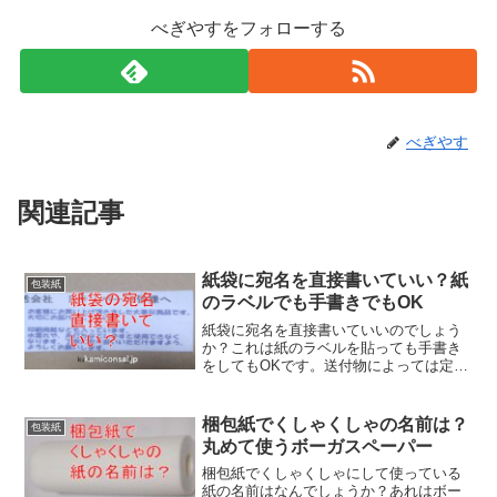
べぎやすをフォローする
べぎやす
関連記事
紙袋に宛名を直接書いていい？紙
包装紙
のラベルでも手書きでもOK
紙袋に宛名を直接書いていいのでしょう
か？これは紙のラベルを貼っても手書き
をしてもOKです。送付物によっては定形
外郵便や小包として送ることになります
が必要な料金さえ払えば問題ありませ
ん。しかし、現実的な問題としては紙袋
梱包紙でくしゃくしゃの名前は？
包装紙
の宛名は専用のシールになります。
丸めて使うボーガスペーパー
梱包紙でくしゃくしゃにして使っている
紙の名前はなんでしょうか？あれはボー