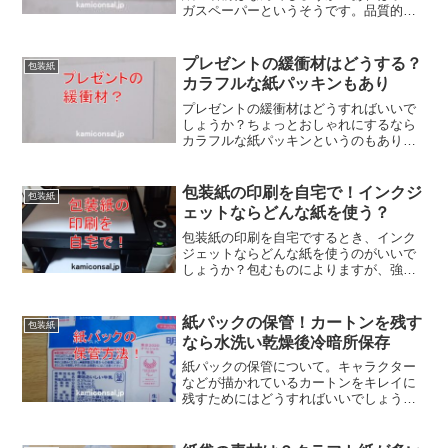
ガスペーパーというそうです。品質的に
は厚手の新聞紙や更紙ですがこれを包装
紙や緩衝材として転用しています。梱包
紙でくしゃくしゃにして使うのは安くて
プレゼントの緩衝材はどうする？
包装紙
軽いから使いやすいためでしょう。
カラフルな紙パッキンもあり
プレゼントの緩衝材はどうすればいいで
しょうか？ちょっとおしゃれにするなら
カラフルな紙パッキンというのもありだ
と思います。手軽に入手できる市販品を
使えば同じ贈り物でも高級感が感じられ
るのがいい。プレゼントの緩衝材、上手
包装紙の印刷を自宅で！インクジ
包装紙
く使えば好感度が上がりそうです。
ェットならどんな紙を使う？
包装紙の印刷を自宅でするとき、インク
ジェットならどんな紙を使うのがいいで
しょうか？包むものによりますが、強度
がいらないなら普通紙。写真入りなら薄
手の光沢紙。必要に応じて専用のクラフ
ト紙。包装紙の印刷を自宅でやればオリ
紙パックの保管！カートンを残す
包装紙
ジナルのものが簡単に出来ますよ！
なら水洗い乾燥後冷暗所保存
紙パックの保管について。キャラクター
などが描かれているカートンをキレイに
残すためにはどうすればいいでしょう
か？これはまず飲み物などを水洗いし、
乾燥した後ファイリングして冷暗所保存
するのがよさそうです。紙パックの保管