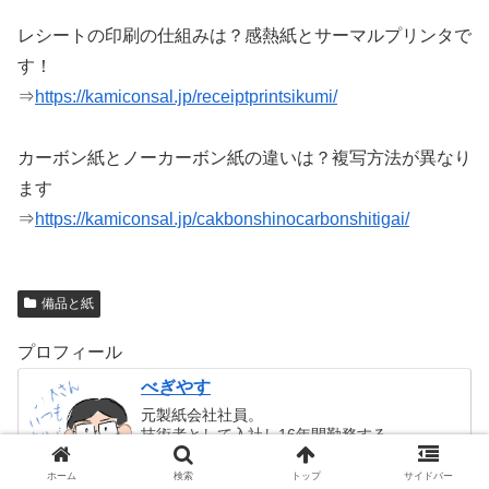
レシートの印刷の仕組みは？感熱紙とサーマルプリンタで
す！
⇒
https://kamiconsal.jp/receiptprintsikumi/
カーボン紙とノーカーボン紙の違いは？複写方法が異なり
ます
⇒
https://kamiconsal.jp/cakbonshinocarbonshitigai/
備品と紙
プロフィール
べぎやす
元製紙会社社員。
技術者として入社し16年間勤務する。
開発技術部門、営業管理部門、現場管理部門
など様々な部署を転々としたあと独立。
ホーム
検索
トップ
サイドバー