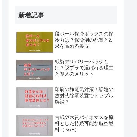
新着記事
段ボール保冷ボックスの保
冷力は？保冷剤の配置と効
果を高める裏技
紙製デリバリーパックと
は？脱プラで選ばれる理由
と導入のメリット
印刷の静電気対策！話題の
放射式除電装置でトラブル
解消？
古紙や木質バイオマスを原
料とした持続可能な航空燃
料（SAF）