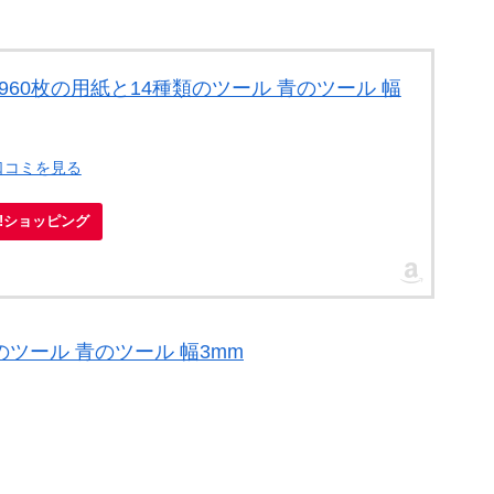
960枚の用紙と14種類のツール 青のツール 幅
口コミを見る
oo!ショッピング
のツール 青のツール 幅3mm