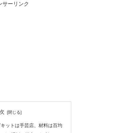
ンサーリンク
次
グキットは手芸店、材料は百均